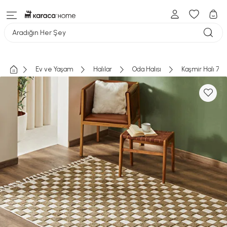
Aradığın Her Şey
Ev ve Yaşam
Halılar
Oda Halısı
Kaşmir Halı 7/2