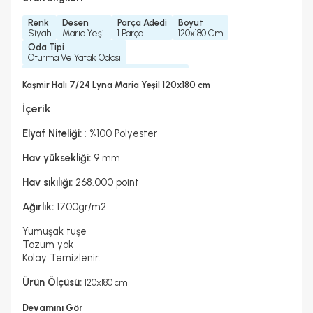
Renk
Desen
Parça Adedi
Boyut
Siyah
Marıa Yeşil
1 Parça
120x180 Cm
Oda Tipi
Oturma Ve Yatak Odası
Çamaşır Makinesinde Yıkanabilir mi ?
Hayır
Kaşmir Halı 7/24 Lyna Maria Yeşil 120x180 cm
Kurutma Makinesinde Kurutulabilir mi ?
Hayır
İçerik
Kuru Temizleme Yapılabilir
Garanti Yılı
Hayır
2 Yıl
Elyaf Niteliği:
: %100 Polyester
Halı Metrekare (M2)
Dokuma Tipi
2, 16
Makine Halısı
Hav yüksekliği:
9 mm
Hav sıkılığı:
268.000 point
Ağırlık:
1700gr/m2
Yumuşak tuşe
Tozum yok
Kolay Temizlenir.
Ürün Ölçüsü:
120x180 cm
Devamını Gör