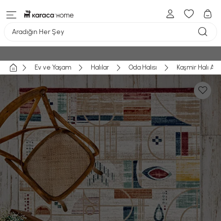
Aradığın Her Şey
Ev ve Yaşam
Halılar
Oda Halısı
Kaşmir Halı Akr