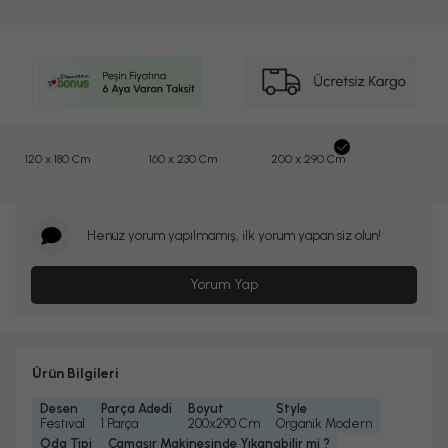
120 x 180 Cm
160 x 230 Cm
200 x 290 Cm
Henüz yorum yapılmamış, ilk yorum yapan siz olun!
Yorum Yap
Ürün Bilgileri
Desen
Parça Adedi
Boyut
Style
Festıval
1 Parça
200x290 Cm
Organik Modern
Oda Tipi
Çamaşır Makinesinde Yıkanabilir mi ?