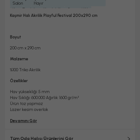
Salon
Hayır
Kuru Temizleme Yapılabilir
Garanti Yılı
Evet
2 Yıl
Kaşmir Halı Akrilik Playful Festival 200x290 cm
Halı Metrekare (M2)
5, 8
Boyut
200 cm x 290 cm
Malzeme
%100 Triko Akrilik
Özellikler
Hav yüksekliği: 5 mm
Hav Sıklığı: 600.000 Ağırlık: 1600 gr/
m²
Ürün toz yapmaz
Lazer kesim overlok
Devamını Gör
Tüm Oda Halısı Ürünlerini Gör