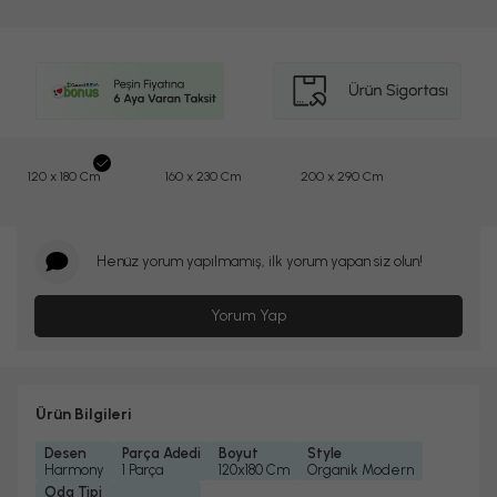
120 x 180 Cm
160 x 230 Cm
200 x 290 Cm
Henüz yorum yapılmamış, ilk yorum yapan siz olun!
Yorum Yap
Ürün Bilgileri
Desen
Parça Adedi
Boyut
Style
Harmony
1 Parça
120x180 Cm
Organik Modern
Oda Tipi