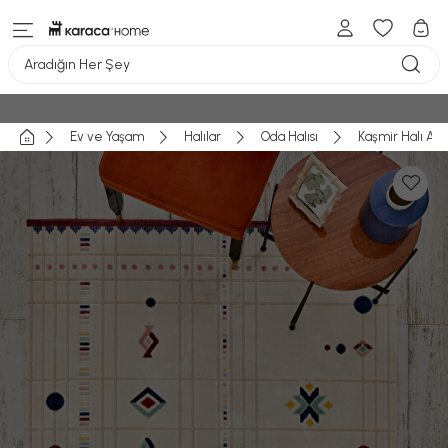
Aradığın Her Şey
Ev ve Yaşam
Halılar
Oda Halısı
Kaşmir Halı Akr