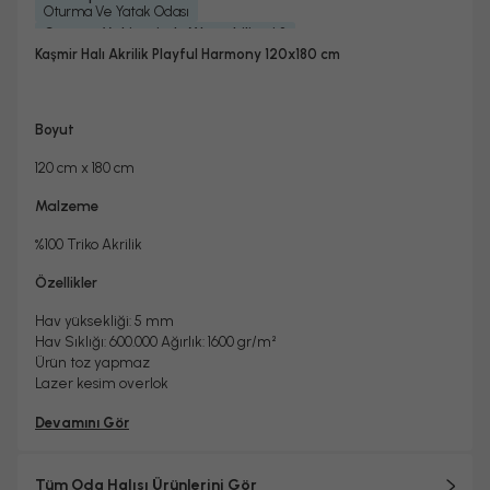
Oturma Ve Yatak Odası
Çamaşır Makinesinde Yıkanabilir mi ?
Hayır
Kaşmir Halı Akrilik Playful Harmony 120x180 cm
Kuru Temizleme Yapılabilir
Garanti Yılı
Evet
2 Yıl
Boyut
120 cm x 180 cm
Malzeme
%100 Triko Akrilik
Özellikler
Hav yüksekliği: 5 mm
Hav Sıklığı: 600.000 Ağırlık: 1600 gr/
m²
Ürün toz yapmaz
Lazer kesim overlok
Devamını Gör
Tüm Oda Halısı Ürünlerini Gör