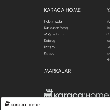
KARACA HOME
Y
Hakkımızda
Ya
Kurucudan Mesaj
İl
Mağazalarımız
Öd
Katalog
İa
İletişim
Bi
Karaca
İş
He
MARKALAR