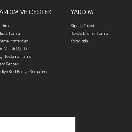
ARDIM VE DESTEK
YARDIM
rdım
Sipariş Takibi
etişim Formu
Havale Bildirim Formu
eme Yöntemleri
Kolay İade
de Ve İptal Şartları
lgi Toplumu Hizmet
lem Rehberi
diye Kart Bakiye Sorgulama