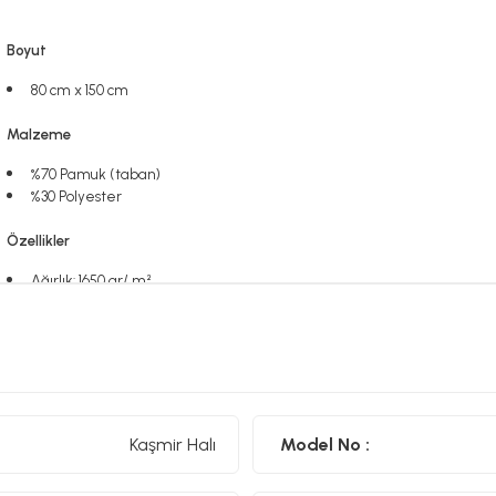
Boyut
80 cm x 150 cm
Malzeme
%70 Pamuk (taban)
%30 Polyester
Özellikler
Ağırlık: 1650 gr/
m²
Ürün toz yapmaz
Leke tutmaz
Kaydırmaz özelliği vardır
Çamaşır makinesinde yıkanabilir (30 derece)
Kaşmir Halı
Model No :