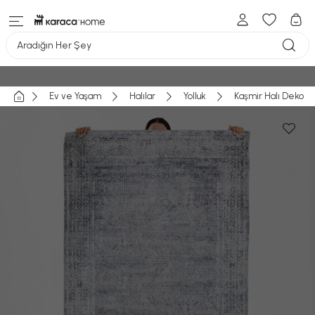
Aradığın Her Şey
Ev ve Yaşam
Halılar
Yolluk
Kaşmir Halı Dekorat