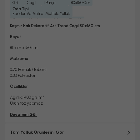
Gri
Cagıl
1 Parça
80x150 Cm
Oda Tipi
Koridor Ve Antre, Mutfak, Yolluk
Çamaşır Makinesinde Yıkanabilir mi ?
Evet
Kaşmir Halı Dekoratif Art Trend Çağıl 80x150 cm
Kuru Temizleme Yapılabilir
Garanti Yılı
Evet
2 Yıl
Boyut
Halı Metrekare (M2)
1, 2
80 cm x 150 cm
Malzeme
%70 Pamuk (taban)
%30 Polyester
Özellikler
Ağırlık: 1400 gr/
m²
Ürün toz yapmaz
Devamını Gör
Tüm Yolluk Ürünlerini Gör