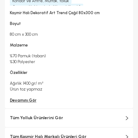
Koridor Ve Antre, Mutfak, Yolluk
Çamaşır Makinesinde Yıkanabilir mi ?
Evet
Kaşmir Halı Dekoratif Art Trend Çağıl 80x300 cm
Kuru Temizleme Yapılabilir
Garanti Yılı
Evet
2 Yıl
Boyut
Halı Metrekare (M2)
2, 4
80 cm x 300 cm
Malzeme
%70 Pamuk (taban)
%30 Polyester
Özellikler
Ağırlık: 1400 gr/
m²
Ürün toz yapmaz
Devamını Gör
Tüm Yolluk Ürünlerini Gör
Tüm Kaşmir Halı Markalı Ürünleri Gör