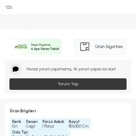
Henüz yorum yapılmamış, ilk yorum yapan siz olun!
Yorum Yap
Ürün Bilgileri
Renk
Desen
Parça Adedi
Boyut
Gri
Cagıl
1 Parça
80x300 Cm
Oda Tipi