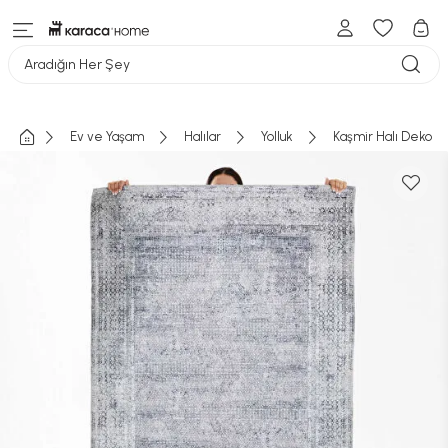
Aradığın Her Şey
Ev ve Yaşam
Halılar
Yolluk
Kaşmir Halı Dekorat