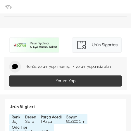
Henüz yorum yapılmamış, ilk yorum yapan siz olun!
Yorum Yap
Ürün Bilgileri
Renk
Desen
Parça Adedi
Boyut
Bej
Sera
1 Parça
80x300 Cm
Oda Tipi