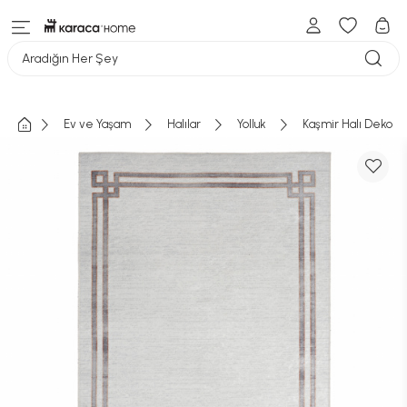
Aradığın Her Şey
Ev ve Yaşam
Halılar
Yolluk
Kaşmir Halı Dekora