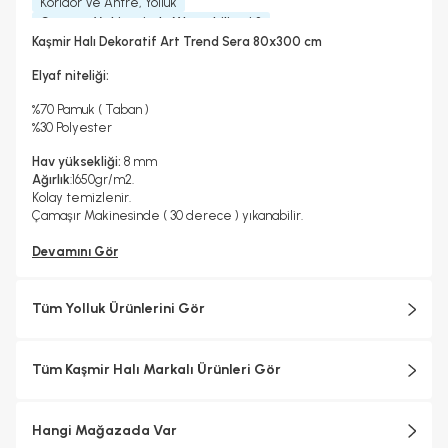
Koridor Ve Antre, Yolluk
Çamaşır Makinesinde Yıkanabilir mi ?
Hayır
Kaşmir Halı Dekoratif Art Trend Sera 80x300 cm
Kurutma Makinesinde Kurutulabilir mi ?
Hayır
Elyaf niteliği:
Kuru Temizleme Yapılabilir
Garanti Yılı
Hayır
2 Yıl
%70 Pamuk ( Taban )
Halı Metrekare (M2)
Dokuma Tipi
%30 Polyester
2, 4
Makine Halısı
Hav yüksekliği:
8 mm
Ağırlık
:1650gr/m2.
Kolay temizlenir.
Çamaşır Makinesinde ( 30 derece ) yıkanabilir.
Devamını Gör
Tüm Yolluk Ürünlerini Gör
Tüm Kaşmir Halı Markalı Ürünleri Gör
Hangi Mağazada Var