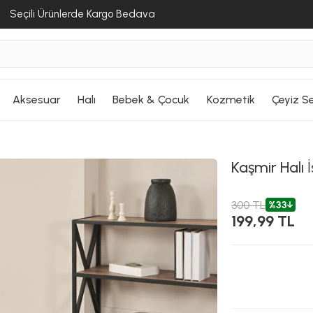
Seçili Ürünlerde Kargo Bedava
Aksesuar
Halı
Bebek & Çocuk
Kozmetik
Çeyiz Se
Kaşmir Halı
İ
300 TL
%33
199,99 TL