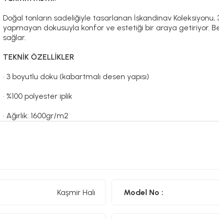
Doğal tonların sadeliğiyle tasarlanan İskandinav Koleksiyonu, 
yapmayan dokusuyla konfor ve estetiği bir araya getiriyor. B
sağlar.
TEKNİK ÖZELLİKLER
• 3 boyutlu doku (kabartmalı desen yapısı)
• %100 polyester iplik
• Ağırlık: 1600gr/m2
• 7 mm Hav Yüksekliği
• Toz yapmayan yapı
• Kolay temizlenebilir yüzey
Kaşmir Halı
Model No :
• Robot süpürge kullanımına uygun
• Modern saçak tasarımı