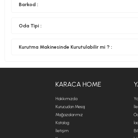
Barkod :
Oda Tipi :
Kurutma Makinesinde Kurutulabilir mi ? :
KARACA HOME
Y
Hakkımızda
Ya
Kurucudan Mesaj
İl
Mağazalarımız
Öd
Katalog
İa
İletişim
Bi