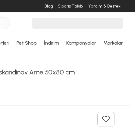
Blog
Sipariş Takibi
Yardım & Destek
tleri
Pet Shop
İndirim
Kampanyalar
Markalar
skandinav Arne 50x80 cm