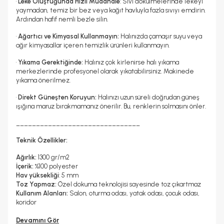
•
Leke Oluştuğunda Hızlı Müdahale
: Sıvı dökülmelerinde lekeyi
yaymadan, temiz bir bez veya kağıt havluyla fazla sıvıyı emdirin.
Ardından hafif nemli bezle silin.
•
Ağartıcı ve Kimyasal Kullanmayın:
Halınızda çamaşır suyu veya
ağır kimyasallar içeren temizlik ürünleri kullanmayın.
•
Yıkama Gerektiğinde:
Halınız çok kirlenirse halı yıkama
merkezlerinde profesyonel olarak yıkatabilirsiniz. Makinede
yıkama önerilmez.
•
Direkt Güneşten Koruyun:
Halınızı uzun süreli doğrudan güneş
ışığına maruz bırakmamanız önerilir. Bu, renklerin solmasını önler.
_______________________________
Teknik Özellikler:
Ağırlık:
1300 gr/m2
İçerik:
%100 polyester
Hav yüksekliği
: 5 mm
Toz Yapmaz:
Özel dokuma teknolojisi sayesinde toz çıkartmaz
Kullanım Alanları:
Salon, oturma odası, yatak odası, çocuk odası,
koridor
Devamını Gör