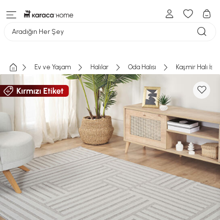
Aradığın Her Şey
Ev ve Yaşam
Halılar
Oda Halısı
Kaşmir Halı İsk