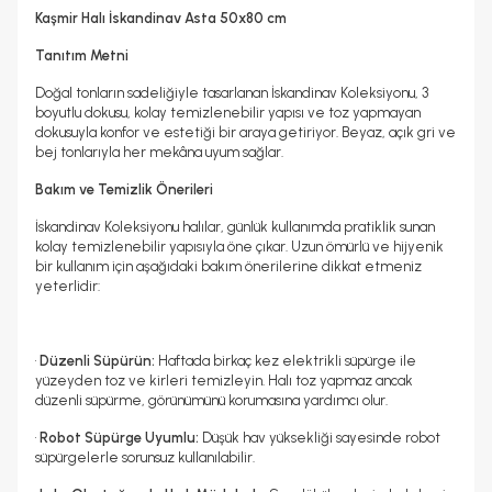
Hayır
Kaşmir Halı İskandinav Asta 50x80 cm
Tanıtım Metni
Doğal tonların sadeliğiyle tasarlanan İskandinav Koleksiyonu, 3
boyutlu dokusu, kolay temizlenebilir yapısı ve toz yapmayan
dokusuyla konfor ve estetiği bir araya getiriyor. Beyaz, açık gri ve
bej tonlarıyla her mekâna uyum sağlar.
Bakım ve Temizlik Önerileri
İskandinav Koleksiyonu halılar, günlük kullanımda pratiklik sunan
kolay temizlenebilir yapısıyla öne çıkar. Uzun ömürlü ve hijyenik
bir kullanım için aşağıdaki bakım önerilerine dikkat etmeniz
yeterlidir:
•
Düzenli Süpürün:
Haftada birkaç kez elektrikli süpürge ile
yüzeyden toz ve kirleri temizleyin. Halı toz yapmaz ancak
düzenli süpürme, görünümünü korumasına yardımcı olur.
•
Robot Süpürge Uyumlu:
Düşük hav yüksekliği sayesinde robot
süpürgelerle sorunsuz kullanılabilir.