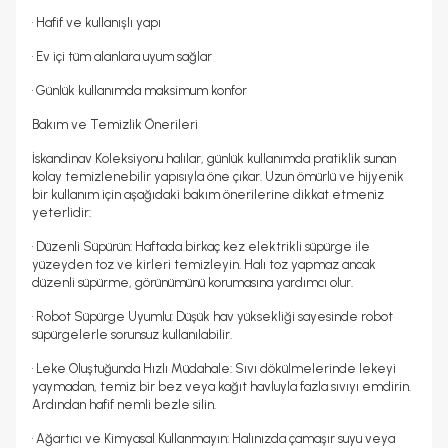
• Hafif ve kullanışlı yapı
• Ev içi tüm alanlara uyum sağlar
• Günlük kullanımda maksimum konfor
Bakım ve Temizlik Önerileri
İskandinav Koleksiyonu halılar, günlük kullanımda pratiklik sunan
kolay temizlenebilir yapısıyla öne çıkar. Uzun ömürlü ve hijyenik
bir kullanım için aşağıdaki bakım önerilerine dikkat etmeniz
yeterlidir:
• Düzenli Süpürün: Haftada birkaç kez elektrikli süpürge ile
yüzeyden toz ve kirleri temizleyin. Halı toz yapmaz ancak
düzenli süpürme, görünümünü korumasına yardımcı olur.
• Robot Süpürge Uyumlu: Düşük hav yüksekliği sayesinde robot
süpürgelerle sorunsuz kullanılabilir.
• Leke Oluştuğunda Hızlı Müdahale: Sıvı dökülmelerinde lekeyi
yaymadan, temiz bir bez veya kağıt havluyla fazla sıvıyı emdirin.
Ardından hafif nemli bezle silin.
• Ağartıcı ve Kimyasal Kullanmayın: Halınızda çamaşır suyu veya