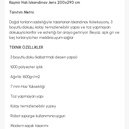
Hayır
Kaşmir Halı İskandinav Jens 200x290 cm
Kuru Temizleme Yapılabilir
Halı Metrekare (M2)
Hayır
5, 8
Tanıtım Metni:
Doğal tonların sadeliğiyle tasarlanan İskandinav Koleksiyonu, 3
boyutlu dokusu, kolay temizlenebilir yapısı ve toz yapmayan
dokusuyla konfor ve estetiği bir araya getiriyor. Beyaz, açık gri ve
bej tonlarıyla her mekâna uyum sağlar.
TEKNİK ÖZELLİKLER
• 3 boyutlu doku (kabartmalı desen yapısı)
• %100 polyester iplik
• Ağırlık: 1600gr/m2
• 7 mm Hav Yüksekliği
• Toz yapmayan yapı
• Kolay temizlenebilir yüzey
• Robot süpürge kullanımına uygun
• Modern saçak tasarımı