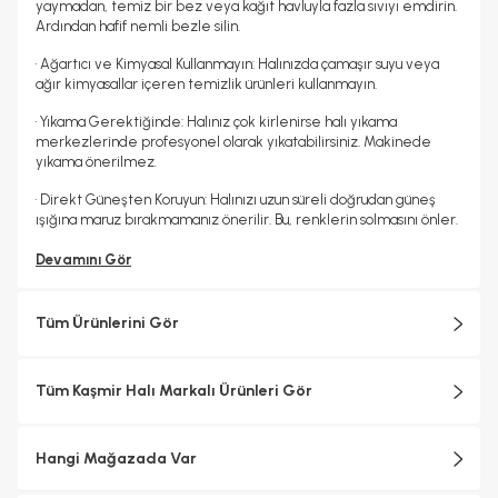
yaymadan, temiz bir bez veya kağıt havluyla fazla sıvıyı emdirin.
Ardından hafif nemli bezle silin.
• Ağartıcı ve Kimyasal Kullanmayın: Halınızda çamaşır suyu veya
ağır kimyasallar içeren temizlik ürünleri kullanmayın.
• Yıkama Gerektiğinde: Halınız çok kirlenirse halı yıkama
merkezlerinde profesyonel olarak yıkatabilirsiniz. Makinede
yıkama önerilmez.
• Direkt Güneşten Koruyun: Halınızı uzun süreli doğrudan güneş
ışığına maruz bırakmamanız önerilir. Bu, renklerin solmasını önler.
Devamını Gör
Tüm Ürünlerini Gör
Tüm Kaşmir Halı Markalı Ürünleri Gör
Hangi Mağazada Var