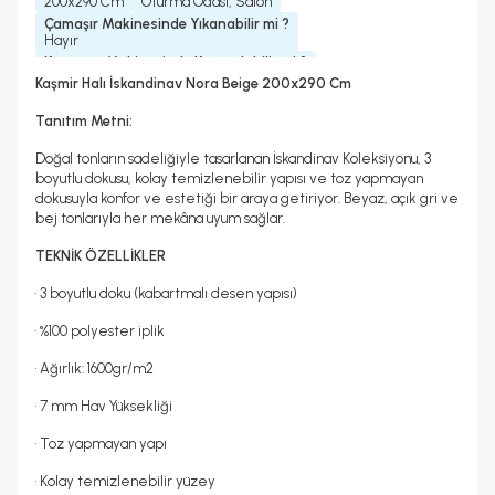
200x290 Cm
Oturma Odası, Salon
Çamaşır Makinesinde Yıkanabilir mi ?
Hayır
Kurutma Makinesinde Kurutulabilir mi ?
Hayır
Kaşmir Halı İskandinav Nora Beige 200x290 Cm
Kuru Temizleme Yapılabilir
Halı Metrekare (M2)
Hayır
5, 8
Tanıtım Metni:
Doğal tonların sadeliğiyle tasarlanan İskandinav Koleksiyonu, 3
boyutlu dokusu, kolay temizlenebilir yapısı ve toz yapmayan
dokusuyla konfor ve estetiği bir araya getiriyor. Beyaz, açık gri ve
bej tonlarıyla her mekâna uyum sağlar.
TEKNİK ÖZELLİKLER
• 3 boyutlu doku (kabartmalı desen yapısı)
• %100 polyester iplik
• Ağırlık: 1600gr/m2
• 7 mm Hav Yüksekliği
• Toz yapmayan yapı
• Kolay temizlenebilir yüzey