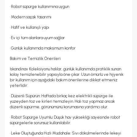
• Robot süpürge kullanımına uygun
• Modern saçak tasarımı
• Hafif ve kullanışlı yapı
• Ev içi tüm alanlara uyum sağlar
• Günlük kullanımda maksimum konfor
Bakım ve Temizlik Önerileri
İskandinav Koleksiyonu halılar, günlük kullanımda pratiklik sunan
kolay temizlenebilir yapısıyla öne çıkar. Uzun ömürlü ve hijyenik
bir kullanım için aşağıdaki bakım önerilerine dikkat etmeniz
yeterlidir:
• Düzenli Süpürün: Haftada birkaç kez elektrikli süpürge ile
yüzeyden toz ve kirleri temizleyin. Halı toz yapmaz ancak
düzenli süpürme, görünümünü korumasına yardımcı olur.
• Robot Süpürge Uyumlu: Düşük hav yüksekliği sayesinde robot
süpürgelerle sorunsuz kullanılabilir.
• Leke Oluştuğunda Hızlı Müdahale: Sıvı dökülmelerinde lekeyi