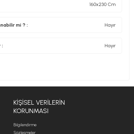
160x230 Cm
kezlerinde profesyonel olarak yıkatabilirsiniz. Makinede
abilir mi ? :
Hayır
ş ışığına maruz bırakmamanız önerilir. Bu, renklerin
 :
Hayır
artmaz
 odası, koridor
KİŞİSEL VERİLERİN
KORUNMASI
Bilgilendirme
Sözleşmeler