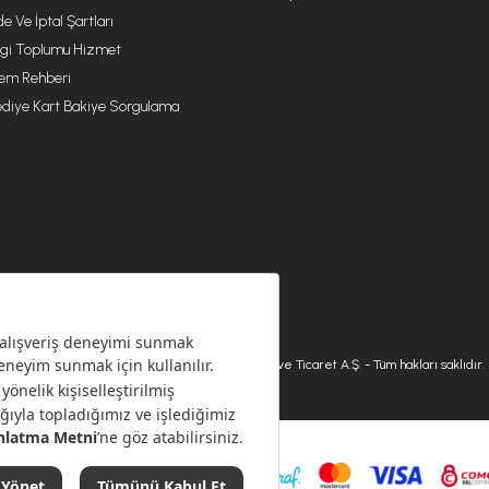
de Ve İptal Şartları
lgi Toplumu Hizmet
lem Rehberi
diye Kart Bakiye Sorgulama
© 2026 Karaca Home Collection Tekstil Sanayi ve Ticaret A.Ş. - Tüm hakları saklıdır.