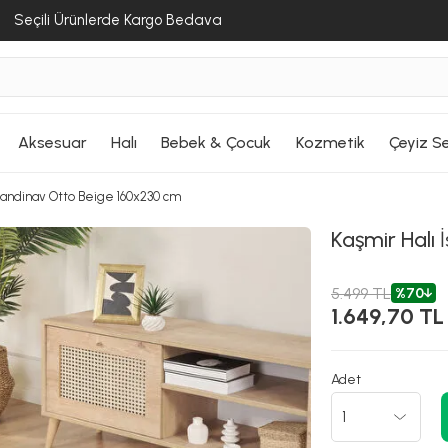
Seçili Ürünlerde Kargo Bedava
Aksesuar
Halı
Bebek & Çocuk
Kozmetik
Çeyiz Se
skandinav Otto Beige 160x230 cm
Kaşmir Halı
İ
5.499 TL
%70
1.649,70 TL
Adet