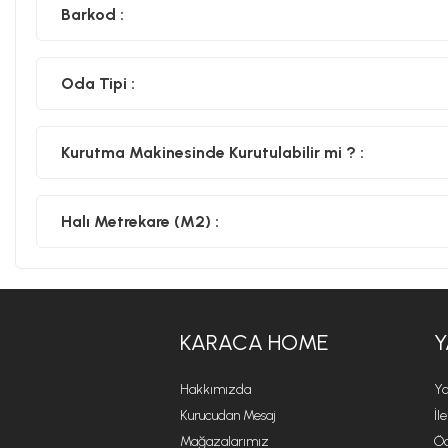
Barkod :
Oda Tipi :
Kurutma Makinesinde Kurutulabilir mi ? :
Halı Metrekare (M2) :
KARACA HOME
Y
Hakkımızda
Ya
Kurucudan Mesaj
İl
Mağazalarımız
Öd