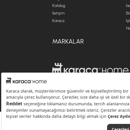
Katalog
İa
İletişim
Bi
Karaca
İş
He
MARKALAR