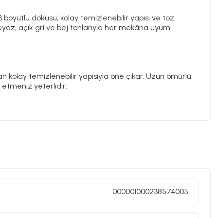
3 boyutlu dokusu, kolay temizlenebilir yapısı ve toz
eyaz, açık gri ve bej tonlarıyla her mekâna uyum
nan kolay temizlenebilir yapısıyla öne çıkar. Uzun ömürlü
t etmeniz yeterlidir:
üzeyden toz ve kirleri temizleyin. Halı toz yapmaz
ur.
 süpürgelerle sorunsuz kullanılabilir.
eyi yaymadan, temiz bir bez veya kağıt havluyla fazla
000001000238574005
ya ağır kimyasallar içeren temizlik ürünleri