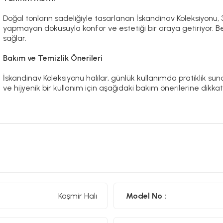
Doğal tonların sadeliğiyle tasarlanan İskandinav Koleksiyonu, 
yapmayan dokusuyla konfor ve estetiği bir araya getiriyor. B
sağlar.
Bakım ve Temizlik Önerileri
İskandinav Koleksiyonu halılar, günlük kullanımda pratiklik su
ve hijyenik bir kullanım için aşağıdaki bakım önerilerine dikka
•
Düzenli Süpürün:
Haftada birkaç kez elektrikli süpürge ile y
ancak düzenli süpürme, görünümünü korumasına yardımcı ol
•
Robot Süpürge Uyumlu:
Düşük hav yüksekliği sayesinde robot
•
Leke Oluştuğunda Hızlı Müdahale
: Sıvı dökülmelerinde lek
sıvıyı emdirin. Ardından hafif nemli bezle silin.
Kaşmir Halı
Model No :
•
Ağartıcı ve Kimyasal Kullanmayın:
Halınızda çamaşır suyu ve
kullanmayın.