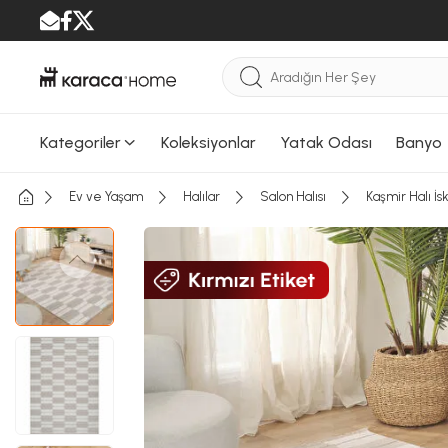
Kategoriler
Koleksiyonlar
Yatak Odası
Banyo
Ev ve Yaşam
Halılar
Salon Halısı
Kaşmir Halı İ