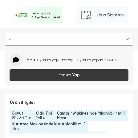
-
Henüz yorum yapılmamış, ilk yorum yapan siz olun!
Yorum Yap
Ürün Bilgileri
Boyut
Oda Tipi
Çamaşır Makinesinde Yıkanabilir mi ?
80x150 Cm
Yolluk
Hayır
Kurutma Makinesinde Kurutulabilir mi ?
Hayır
Kuru Temizleme Yapılabilir
Halı Metrekare (M2)