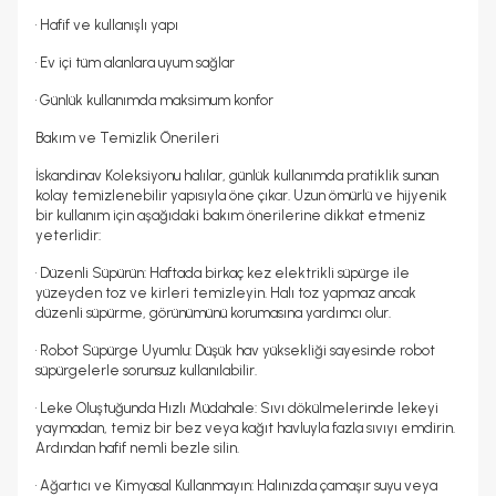
• Hafif ve kullanışlı yapı
• Ev içi tüm alanlara uyum sağlar
• Günlük kullanımda maksimum konfor
Bakım ve Temizlik Önerileri
İskandinav Koleksiyonu halılar, günlük kullanımda pratiklik sunan
kolay temizlenebilir yapısıyla öne çıkar. Uzun ömürlü ve hijyenik
bir kullanım için aşağıdaki bakım önerilerine dikkat etmeniz
yeterlidir:
• Düzenli Süpürün: Haftada birkaç kez elektrikli süpürge ile
yüzeyden toz ve kirleri temizleyin. Halı toz yapmaz ancak
düzenli süpürme, görünümünü korumasına yardımcı olur.
• Robot Süpürge Uyumlu: Düşük hav yüksekliği sayesinde robot
süpürgelerle sorunsuz kullanılabilir.
• Leke Oluştuğunda Hızlı Müdahale: Sıvı dökülmelerinde lekeyi
yaymadan, temiz bir bez veya kağıt havluyla fazla sıvıyı emdirin.
Ardından hafif nemli bezle silin.
• Ağartıcı ve Kimyasal Kullanmayın: Halınızda çamaşır suyu veya