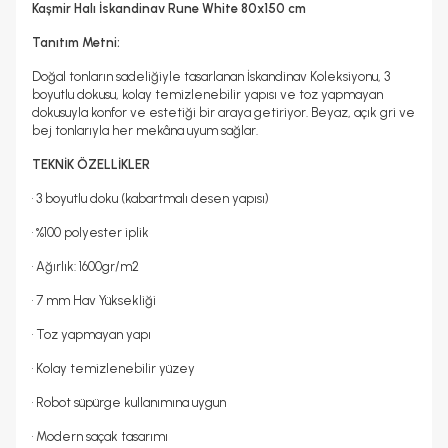
Hayır
1, 2
Kaşmir Halı İskandinav Rune White 80x150 cm
Tanıtım Metni:
Doğal tonların sadeliğiyle tasarlanan İskandinav Koleksiyonu, 3
boyutlu dokusu, kolay temizlenebilir yapısı ve toz yapmayan
dokusuyla konfor ve estetiği bir araya getiriyor. Beyaz, açık gri ve
bej tonlarıyla her mekâna uyum sağlar.
TEKNİK ÖZELLİKLER
• 3 boyutlu doku (kabartmalı desen yapısı)
• %100 polyester iplik
• Ağırlık: 1600gr/m2
• 7 mm Hav Yüksekliği
• Toz yapmayan yapı
• Kolay temizlenebilir yüzey
• Robot süpürge kullanımına uygun
• Modern saçak tasarımı