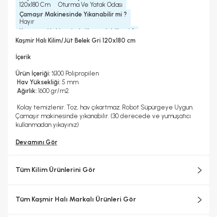
120x180 Cm
Oturma Ve Yatak Odası
Çamaşır Makinesinde Yıkanabilir mi ?
Hayır
Kurutma Makinesinde Kurutulabilir mi ?
Hayır
Kaşmir Halı Kilim/Jüt Belek Gri 120x180 cm
Kuru Temizleme Yapılabilir
Halı Metrekare (M2)
Hayır
2, 16
İçerik
Ürün İçeriği:
%100 Polipropilen
Hav Yüksekliği:
5 mm
Ağırlık:
1600 gr/m2.
Kolay temizlenir. Toz, hav çıkartmaz. Robot Süpürgeye Uygun.
Çamaşır makinesinde yıkanabilir. (30 derecede ve yumuşatıcı
kullanmadan yıkayınız)
Devamını Gör
Tüm Kilim Ürünlerini Gör
Tüm Kaşmir Halı Markalı Ürünleri Gör