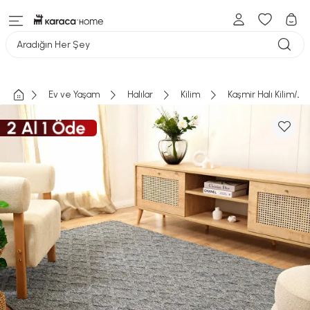
Aradığın Her Şey
Ev ve Yaşam
Halılar
Kilim
Kaşmir Halı Kilim/Jü