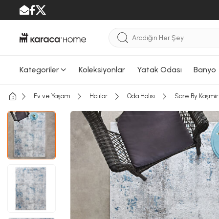
Kategoriler
Koleksiyonlar
Yatak Odası
Banyo
Ev ve Yaşam
Halılar
Oda Halısı
Sare By Kaşmir 