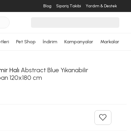
Blog
Sipariş Takibi
Yardım & Destek
tleri
Pet Shop
İndirim
Kampanyalar
Markalar
ir Halı
Abstract Blue Yıkanabilir
an 120x180 cm