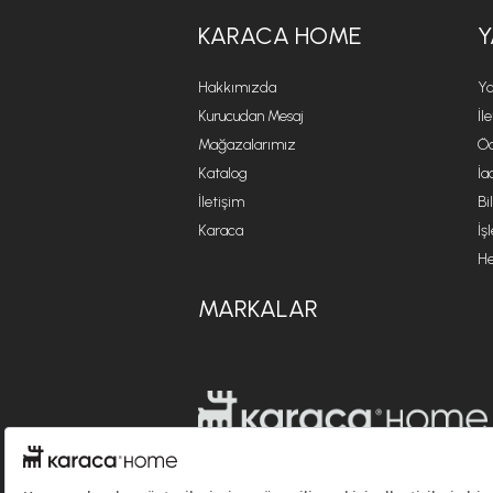
KARACA HOME
Y
Hakkımızda
Ya
Kurucudan Mesaj
İl
Mağazalarımız
Öd
Katalog
İa
İletişim
Bi
Karaca
İş
He
MARKALAR