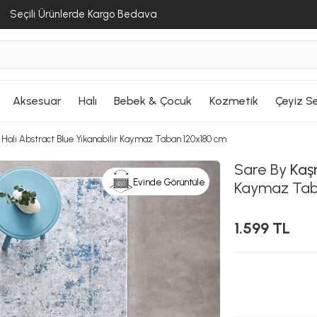
Seçili Ürünlerde Kargo Bedava
Aksesuar
Halı
Bebek & Çocuk
Kozmetik
Çeyiz Se
Halı Abstract Blue Yıkanabilir Kaymaz Taban 120x180 cm
Sare By
Kaşm
Evinde Görüntüle
Kaymaz Tab
1.599 TL