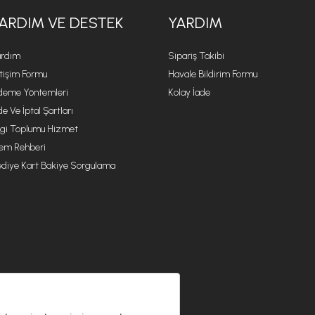
ARDIM VE DESTEK
YARDIM
rdım
Sipariş Takibi
etişim Formu
Havale Bildirim Formu
eme Yöntemleri
Kolay İade
de Ve İptal Şartları
lgi Toplumu Hizmet
lem Rehberi
diye Kart Bakiye Sorgulama