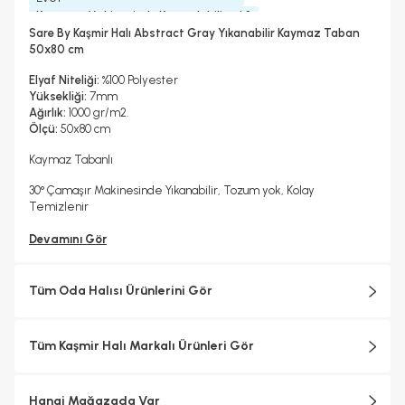
Kurutma Makinesinde Kurutulabilir mi ?
Hayır
Sare By Kaşmir Halı Abstract Gray Yıkanabilir Kaymaz Taban
Kuru Temizleme Yapılabilir
Garanti Yılı
Dokuma Tipi
50x80 cm
Hayır
2 Yıl
Makine Halısı
Elyaf Niteliği:
%100 Polyester
Yüksekliği:
7mm
Ağırlık:
1000 gr/m2.
Ölçü:
50x80 cm
Kaymaz Tabanlı
30° Çamaşır Makinesinde Yıkanabilir, Tozum yok, Kolay
Temizlenir
Devamını Gör
Tüm Oda Halısı Ürünlerini Gör
Tüm Kaşmir Halı Markalı Ürünleri Gör
Hangi Mağazada Var