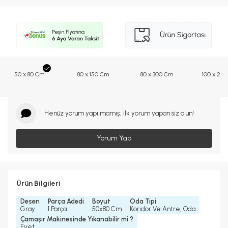
50 x 80 Cm
80 x 150 Cm
80 x 300 Cm
100 x 20
Henüz yorum yapılmamış, ilk yorum yapan siz olun!
Yorum Yap
Ürün Bilgileri
Desen
Parça Adedi
Boyut
Oda Tipi
Gray
1 Parça
50x80 Cm
Koridor Ve Antre, Oda
Çamaşır Makinesinde Yıkanabilir mi ?
Evet