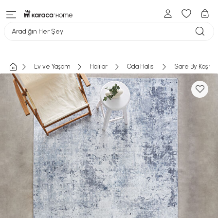
Aradığın Her Şey
Ev ve Yaşam
Halılar
Oda Halısı
Sare By Kaşmir