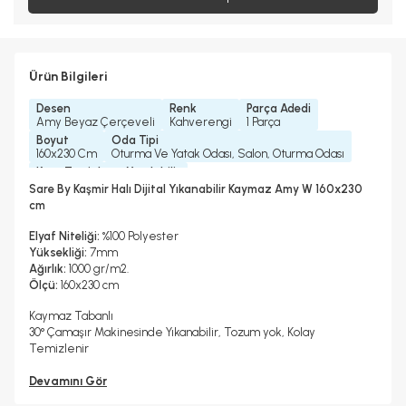
Ürün Bilgileri
Desen
Renk
Parça Adedi
Amy Beyaz Çerçeveli
Kahverengi
1 Parça
Boyut
Oda Tipi
160x230 Cm
Oturma Ve Yatak Odası, Salon, Oturma Odası
Kuru Temizleme Yapılabilir
Hayır
Sare By Kaşmir Halı Dijital Yıkanabilir Kaymaz Amy W 160x230
Kurutma Makinesinde Kurutulabilir mi ?
cm
Hayır
Çamaşır Makinesinde Yıkanabilir mi ?
Garanti Yılı
Elyaf Niteliği:
%100 Polyester
Evet
2 Yıl
Yüksekliği:
7mm
Halı Metrekare (M2)
Dokuma Tipi
Ağırlık:
1000 gr/m2.
3, 68
Makine Halısı
Ölçü:
160x230 cm
Kaymaz Tabanlı
30° Çamaşır Makinesinde Yıkanabilir, Tozum yok, Kolay
Temizlenir
Devamını Gör