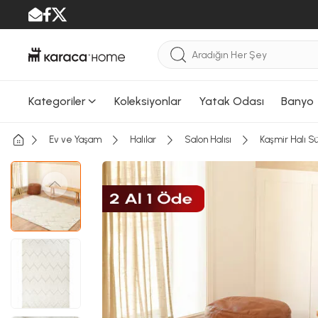
Kategoriler
Koleksiyonlar
Yatak Odası
Banyo
Ev ve Yaşam
Halılar
Salon Halısı
Kaşmir Halı S