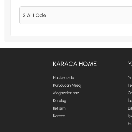
2 Al 1 Öde
KARACA HOME
Y
Hakkımızda
Ya
Kurucudan Mesaj
İl
Mağazalarımız
Öd
Katalog
İa
İletişim
Bi
Karaca
İş
He