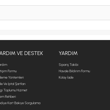
ARDIM VE DESTEK
YARDIM
rdım
Sipariş Takibi
etişim Formu
Havale Bildirim Formu
eme Yöntemleri
Kolay İade
de Ve İptal Şartları
lgi Toplumu Hizmet
lem Rehberi
diye Kart Bakiye Sorgulama