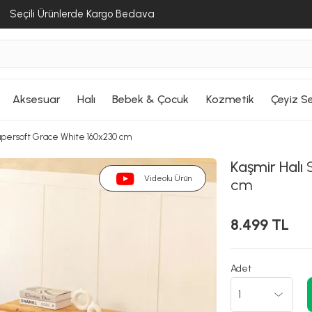
Seçili Ürünlerde Kargo Bedava
Aksesuar
Halı
Bebek & Çocuk
Kozmetik
Çeyiz Se
üpersoft Grace White 160x230 cm
Kaşmir Halı
S
Videolu Ürün
cm
8.499 TL
Adet