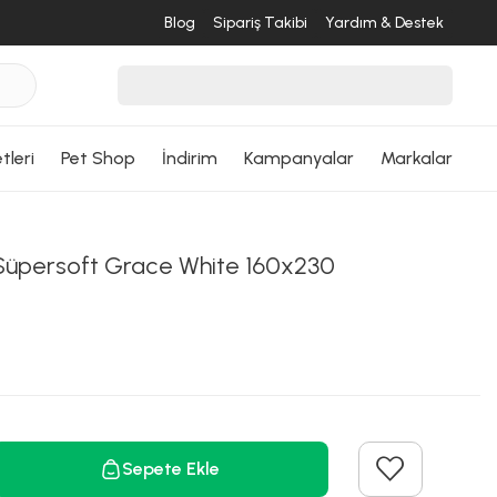
Blog
Sipariş Takibi
Yardım & Destek
tleri
Pet Shop
İndirim
Kampanyalar
Markalar
üpersoft Grace White 160x230
Sepete Ekle