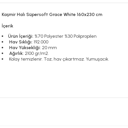
Kaşmir Halı Süpersoft Grace White 160x230 cm
İçerik
Ürün İçeriği:
%70 Polyester %30 Polipropilen
Hav Sıklığı:
192.000
Hav Yüksekliği:
20 mm
Ağırlık:
2100 gr/m2.
Kolay temizlenir. Toz, hav çıkartmaz. Yumuşacık.