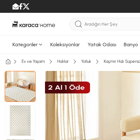
Kategoriler
Koleksiyonlar
Yatak Odası
Banyo
Ev ve Yaşam
Halılar
Yolluk
Kaşmir Halı Süperso