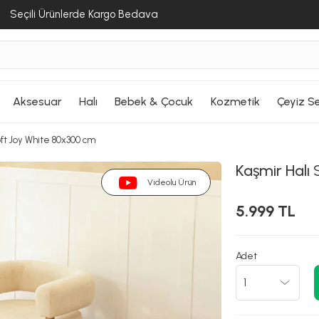
Seçili Ürünlerde Kargo Bedava
Aksesuar
Halı
Bebek & Çocuk
Kozmetik
Çeyiz Se
ft Joy White 80x300 cm
Kaşmir Halı
S
Videolu Ürün
5.999 TL
Adet