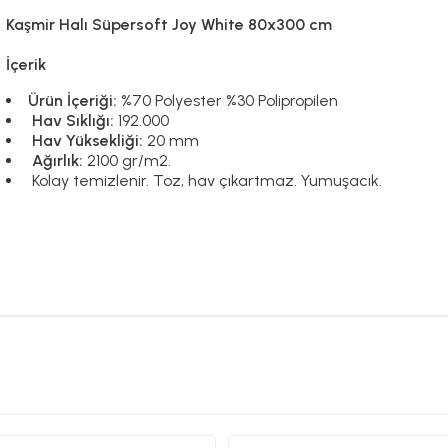
Kaşmir Halı Süpersoft Joy White 80x300 cm
İçerik
Ürün İçeriği:
%70 Polyester %30 Polipropilen
Hav Sıklığı:
192.000
Hav Yüksekliği:
20 mm
Ağırlık:
2100 gr/m2.
Kolay temizlenir. Toz, hav çıkartmaz. Yumuşacık.