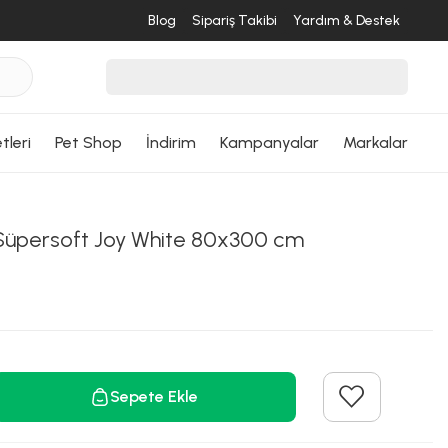
Blog
Sipariş Takibi
Yardım & Destek
tleri
Pet Shop
İndirim
Kampanyalar
Markalar
üpersoft Joy White 80x300 cm
Sepete Ekle