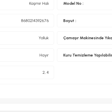
Kaşmir Halı
Model No :
8680214392676
Boyut :
Yolluk
Çamaşır Makinesinde Yıkan
Hayır
Kuru Temizleme Yapılabilir
2, 4