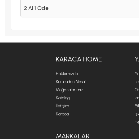
2 Al 1 Öde
KARACA HOME
Y
Hakkımızda
Ya
Kurucudan Mesaj
İl
Mağazalarımız
Öd
Katalog
İa
İletişim
Bi
Karaca
İş
He
MARKALAR