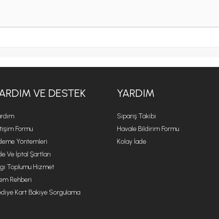
ARDIM VE DESTEK
YARDIM
rdım
Sipariş Takibi
etişim Formu
Havale Bildirim Formu
eme Yöntemleri
Kolay İade
de Ve İptal Şartları
lgi Toplumu Hizmet
lem Rehberi
diye Kart Bakiye Sorgulama