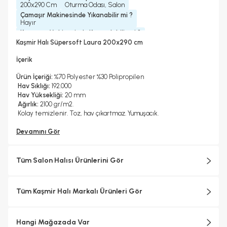
200x290 Cm
Oturma Odası, Salon
Çamaşır Makinesinde Yıkanabilir mi ?
Hayır
Kurutma Makinesinde Kurutulabilir mi ?
Hayır
Kaşmir Halı Süpersoft Laura 200x290 cm
Kuru Temizleme Yapılabilir
Halı Metrekare (M2)
Hayır
5, 8
İçerik
Ürün İçeriği:
%70 Polyester %30 Polipropilen
Hav Sıklığı:
192.000
Hav Yüksekliği:
20 mm
Ağırlık:
2100 gr/m2.
Kolay temizlenir. Toz, hav çıkartmaz. Yumuşacık.
Devamını Gör
Tüm Salon Halısı Ürünlerini Gör
Tüm Kaşmir Halı Markalı Ürünleri Gör
Hangi Mağazada Var