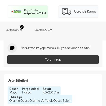
160 x 230 Cm
200 x 290 Cm
Henüz yorum yapılmamış, ilk yorum yapan siz olun!
Yorum Yap
Ürün Bilgileri
Desen
Parça Adedi
Boyut
Maya
1 Parça
160x230 Cm
Oda Tipi
Oturma Odası, Oturma Ve Yatak Odası, Salon
Çamaşır Makinesinde Yıkanabilir mi ?