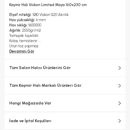
Hayır
Kaşmir Halı Viskon Limited Maya 160x230 cm
Kurutma Makinesinde Kurutulabilir mi ?
Hayır
Elyaf niteliği:
%80 Viskon %20 Akrilik
Kuru Temizleme Yapılabilir
Garanti Yılı
Hav yüksekliği:
6 mm
Hayır
2 Yıl
Hav sıklığı:
1600000
Halı Metrekare (M2)
Dokuma Tipi
Ağırlık:
2550gr/m2
3, 68
Makine Halısı
Yumuşak tuşelidir.
Kolay temizlenir.
Ürün toz yapmaz.
Devamını Gör
Tüm Salon Halısı Ürünlerini Gör
Tüm Kaşmir Halı Markalı Ürünleri Gör
Hangi Mağazada Var
İade ve İptal Koşulları