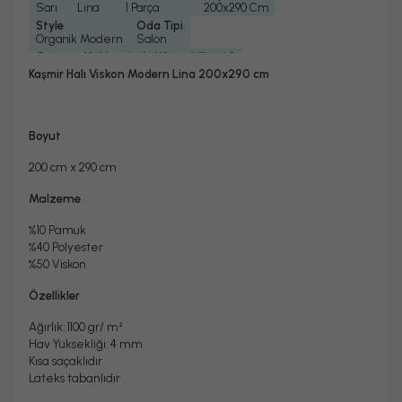
Sarı
Lına
1 Parça
200x290 Cm
Style
Oda Tipi
Organik Modern
Salon
Çamaşır Makinesinde Yıkanabilir mi ?
Hayır
Kaşmir Halı Viskon Modern Lina 200x290 cm
Kuru Temizleme Yapılabilir
Garanti Yılı
Evet
2 Yıl
Halı Metrekare (M2)
Dokuma Tipi
5, 8
Makine Dokuması
Boyut
200 cm x 290 cm
Malzeme
%10 Pamuk
%40 Polyester
%50 Viskon
Özellikler
Ağırlık: 1100 gr/
m²
Hav Yüksekliği: 4 mm
Kısa saçaklıdır
Lateks tabanlıdır