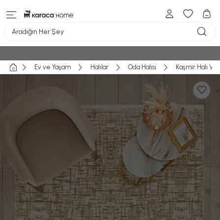
Aradığın Her Şey
Ev ve Yaşam
Halılar
Oda Halısı
Kaşmir Halı Vi