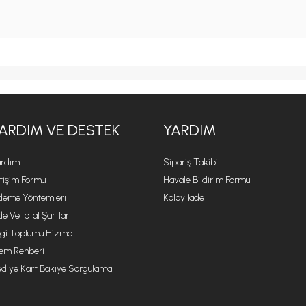
ARDIM VE DESTEK
YARDIM
rdım
Sipariş Takibi
etişim Formu
Havale Bildirim Formu
eme Yöntemleri
Kolay İade
de Ve İptal Şartları
lgi Toplumu Hizmet
lem Rehberi
diye Kart Bakiye Sorgulama