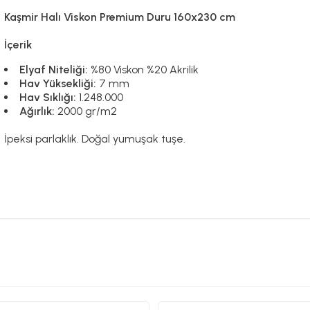
Kaşmir Halı Viskon Premium Duru 160x230 cm
İçerik
Elyaf Niteliği:
%80 Viskon %20 Akrilik
Hav Yüksekliği:
7 mm
Hav Sıklığı:
1.248.000
Ağırlık:
2000 gr/m2
İpeksi parlaklık. Doğal yumuşak tuşe.