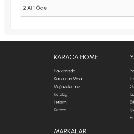
2 Al 1 Öde
KARACA HOME
Y
Hakkımızda
Ya
Kurucudan Mesaj
İl
Mağazalarımız
Öd
Katalog
İa
İletişim
Bi
Karaca
İş
He
MARKALAR