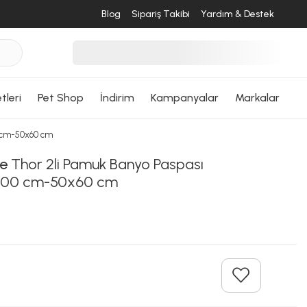
Blog
Sipariş Takibi
Yardım & Destek
tleri
Pet Shop
İndirim
Kampanyalar
Markalar
 cm-50x60 cm
e
Thor 2li Pamuk Banyo Paspası
100 cm-50x60 cm