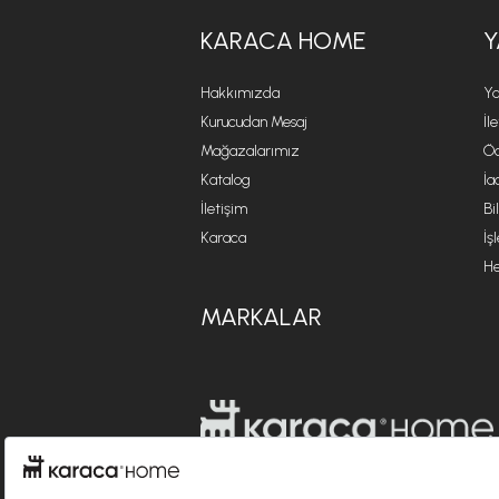
KARACA HOME
Y
Hakkımızda
Ya
Kurucudan Mesaj
İl
Mağazalarımız
Öd
Katalog
İa
İletişim
Bi
Karaca
İş
He
MARKALAR