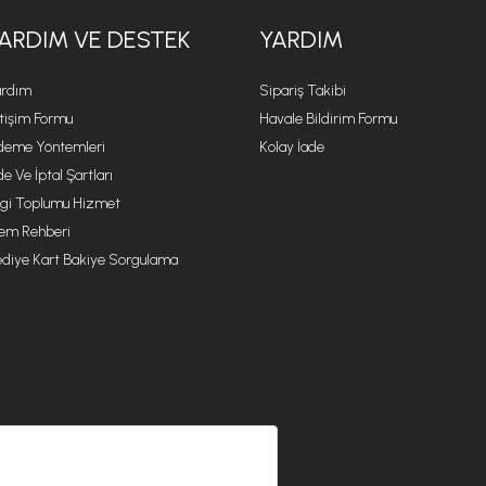
ARDIM VE DESTEK
YARDIM
rdım
Sipariş Takibi
etişim Formu
Havale Bildirim Formu
eme Yöntemleri
Kolay İade
de Ve İptal Şartları
lgi Toplumu Hizmet
lem Rehberi
diye Kart Bakiye Sorgulama