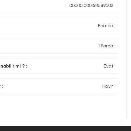
000001000158589003
Pembe
1 Parça
abilir mi ? :
Evet
 :
Hayır