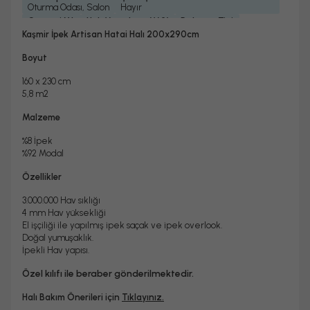
Oturma Odası, Salon
Hayır
Garanti Yılı
Halı Metrekare (M2)
Dokuma Tipi
2 Yıl
5, 8
Makine Halısı
Kaşmir İpek Artisan Hatai Halı 200x290cm
Boyut
160 x 230 cm
5,8 m2
Malzeme
%8 İpek
%92 Modal
Özellikler
3.000.000 Hav sıklığı
4 mm Hav yüksekliği
El işçiliği ile yapılmış ipek saçak ve ipek overlook.
Doğal yumuşaklık.
İpekli Hav yapısı.
Özel kılıfı ile beraber gönderilmektedir.
Halı Bakım Önerileri için
Tıklayınız.