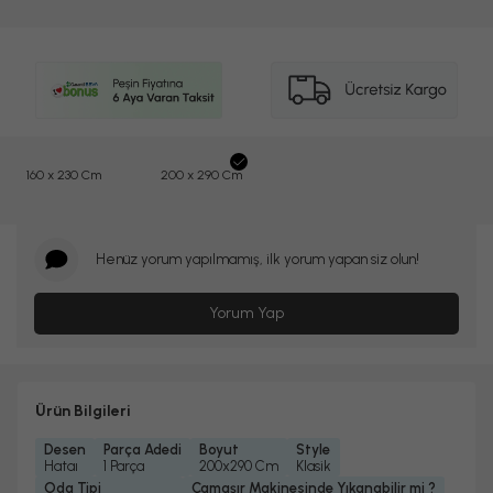
160 x 230 Cm
200 x 290 Cm
Henüz yorum yapılmamış, ilk yorum yapan siz olun!
Yorum Yap
Ürün Bilgileri
Desen
Parça Adedi
Boyut
Style
Hataı
1 Parça
200x290 Cm
Klasik
Oda Tipi
Çamaşır Makinesinde Yıkanabilir mi ?