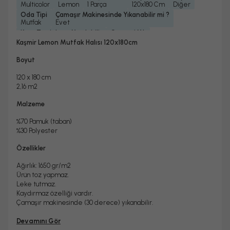
Multicolor
Lemon
1 Parça
120x180 Cm
Diğer
Oda Tipi
Çamaşır Makinesinde Yıkanabilir mi ?
Mutfak
Evet
Kuru Temizleme Yapılabilir
Garanti Yılı
Evet
2 Yıl
Kaşmir Lemon Mutfak Halısı 120x180cm
Halı Metrekare (M2)
Dokuma Tipi
2, 16
Makine Halısı
Boyut
120 x 180 cm
2,16 m2
Malzeme
%70 Pamuk (taban)
%30 Polyester
Özellikler
Ağırlık: 1650 gr/m2
Ürün toz yapmaz.
Leke tutmaz.
Kaydırmaz özelliği vardır.
Çamaşır makinesinde (30 derece) yıkanabilir.
Devamını Gör