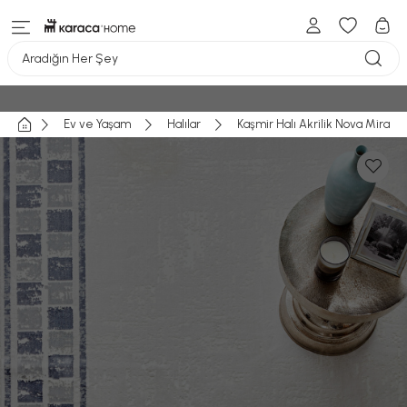
Aradığın Her Şey
Ev ve Yaşam
Halılar
Kaşmir Halı Akrilik Nova Mira 1