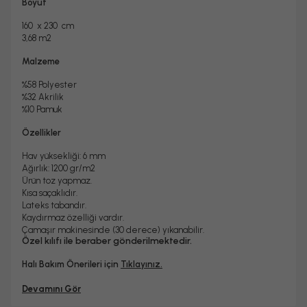
Evet
2 Yıl
Boyut
Halı Metrekare (M2)
Dokuma Tipi
3, 68
Makine Halısı
160 x 230 cm
3,68 m2
Malzeme
%58 Polyester
%32 Akrilik
%10 Pamuk
Özellikler
Hav yüksekliği: 6 mm
Ağırlık: 1200 gr/m2
Ürün toz yapmaz.
Kısa saçaklıdır.
Lateks tabandır.
Kaydırmaz özelliği vardır.
Çamaşır makinesinde (30 derece) yıkanabilir.
Özel kılıfı ile beraber gönderilmektedir.
Halı Bakım Önerileri için
Tıklayınız.
Devamını Gör