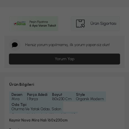
Henüz yorum yapılmamış, ilk yorum yapan siz olun!
Yorum Yap
Ürün Bilgileri
Desen
Parça Adedi
Boyut
Style
Mıra
1 Parça
160x230 Cm
Organik Modern
Oda Tipi
Oturma Ve Yatak Odası, Salon
Çamaşır Makinesinde Yıkanabilir mi ?
Evet
Kaşmir Nova Mira Halı 160x230cm
Kuru Temizleme Yapılabilir
Garanti Yılı