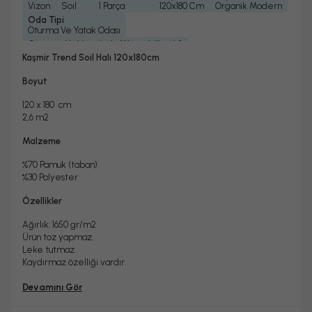
Vizon
Soıl
1 Parça
120x180 Cm
Organik Modern
Oda Tipi
Oturma Ve Yatak Odası
Çamaşır Makinesinde Yıkanabilir mi ?
Evet
Kaşmir Trend Soil Halı 120x180cm
Kuru Temizleme Yapılabilir
Garanti Yılı
Dokuma Tipi
Evet
2 Yıl
Makine Halısı
Boyut
120 x 180 cm
2,6 m2
Malzeme
%70 Pamuk (taban)
%30 Polyester
Özellikler
Ağırlık: 1650 gr/m2
Ürün toz yapmaz.
Leke tutmaz.
Kaydırmaz özelliği vardır.
Devamını Gör