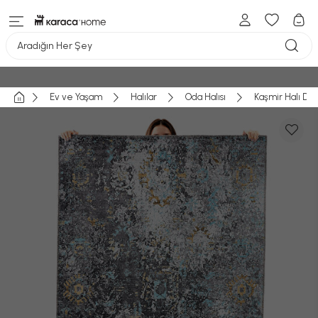
Aradığın Her Şey
Ev ve Yaşam
Halılar
Oda Halısı
Kaşmir Halı Dek