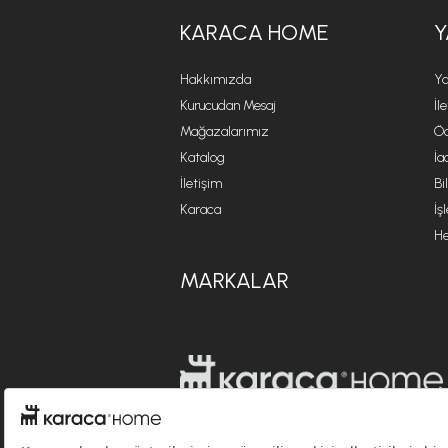
KARACA HOME
Y
Hakkımızda
Ya
Kurucudan Mesaj
İl
Mağazalarımız
Öd
Katalog
İa
İletişim
Bi
Karaca
İş
He
MARKALAR