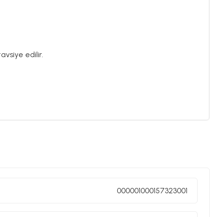
vsiye edilir.
000001000157323001