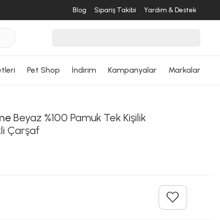
Blog
Sipariş Takibi
Yardım & Destek
tleri
Pet Shop
İndirim
Kampanyalar
Markalar
me
Beyaz %100 Pamuk Tek Kişilik
li Çarşaf