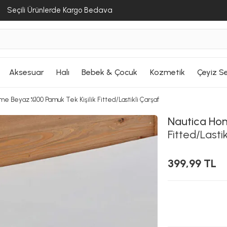
Seçili Ürünlerde Kargo Bedava
Aksesuar
Halı
Bebek & Çocuk
Kozmetik
Çeyiz Se
me Beyaz %100 Pamuk Tek Kişilik Fitted/Lastikli Çarşaf
Nautica Ho
Fitted/Lastik
399,99 TL