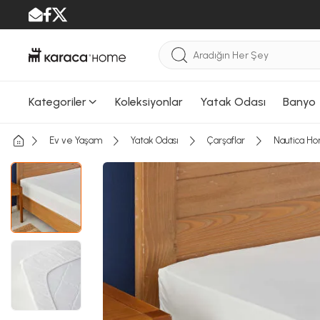
Kategoriler
Koleksiyonlar
Yatak Odası
Banyo
Ev ve Yaşam
Yatak Odası
Çarşaflar
Nautica Ho