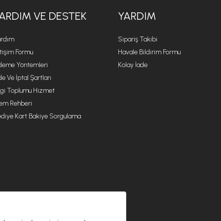
ARDIM VE DESTEK
YARDIM
rdım
Sipariş Takibi
etişim Formu
Havale Bildirim Formu
eme Yöntemleri
Kolay İade
de Ve İptal Şartları
lgi Toplumu Hizmet
lem Rehberi
diye Kart Bakiye Sorgulama