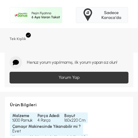
Tek Kişilik
Henüz yorum yapılmamış, ilk yorum yapan siz olun!
Yorum Yap
Ürün Bilgileri
Malzeme
Parça Adedi
Boyut
%100 Pamuk
4 Parça
160x220 Cm
Çamaşır Makinesinde Yıkanabilir mi ?
Evet
Kurutma Makinesinde Kurutulabilir mi ?