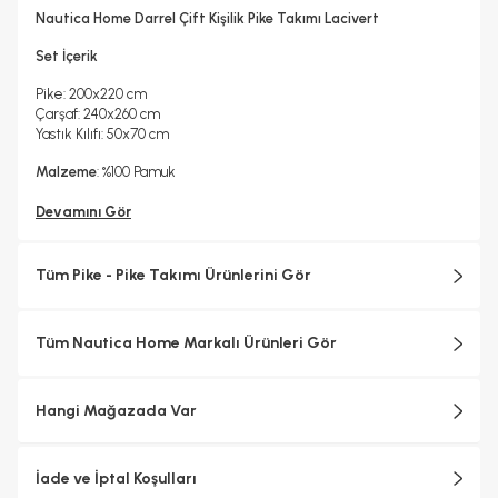
Hayır
Nautica Home Darrel Çift Kişilik Pike Takımı Lacivert
Kuru Temizleme Yapılabilir
Ütü Kullanılabilir
Hayır
Hayır
Set İçerik
Pike: 200x220 cm
Çarşaf: 240x260 cm
Yastık Kılıfı: 50x70 cm
Malzeme
: %100 Pamuk
Devamını Gör
Tüm Pike - Pike Takımı Ürünlerini Gör
Tüm Nautica Home Markalı Ürünleri Gör
Hangi Mağazada Var
İade ve İptal Koşulları