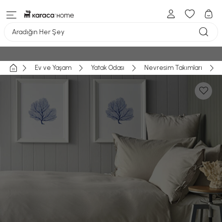
Aradığın Her Şey
Ev ve Yaşam
Yatak Odası
Nevresim Takımları