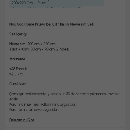
200x220 Cm
Evet
Kurutma Makinesinde Kurutulabilir mi ?
Hayır
Kuru Temizleme Yapılabilir
Ütü Kullanılabilir
Hayır
Evet
Nautica Home Pruva Bej Çift Kişilik Nevresim Seti
Set İçeriği
Nevresim:
200 cm x 220 cm
Yastık Kılıfı:
50 cm x 70 cm (2 Adet)
Malzeme
%98 Pamuk
%2 Likra
Özellikler
Çamaşır makinesinde yıkanabilir. 30 derecede yıkanması tavsiye
edilir.
Kurutma makinesi kullanımına uygundur.
Kuru temizlemeye uygundur.
Devamını Gör