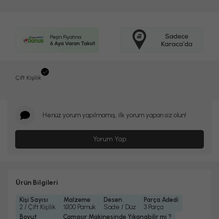
Çift Kişilik
Henüz yorum yapılmamış, ilk yorum yapan siz olun!
Yorum Yap
Ürün Bilgileri
Kişi Sayısı
Malzeme
Desen
Parça Adedi
2 / Çift Kişilik
%100 Pamuk
Sade / Düz
3 Parça
Boyut
Çamaşır Makinesinde Yıkanabilir mi ?