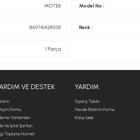
MOTEK
Model No :
8697414285011
Renk :
1 Parça
ARDIM VE DESTEK
YARDIM
rdım
Sipariş Takibi
etişim Formu
Havale Bildirim Formu
eme Yöntemleri
Kolay İade
de Ve İptal Şartları
lgi Toplumu Hizmet