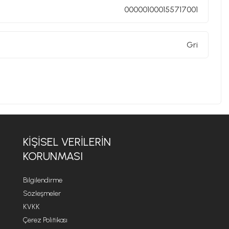
000001000155717001
Gri
KİŞİSEL VERİLERİN
KORUNMASI
Bilgilendirme
Sözleşmeler
KVKK
Çerez Politikası