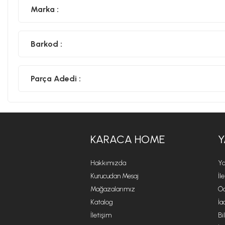
Marka :
Barkod :
Parça Adedi :
KARACA HOME
Y
Hakkımızda
Ya
Kurucudan Mesaj
İl
Mağazalarımız
Öd
Katalog
İa
İletişim
Bi