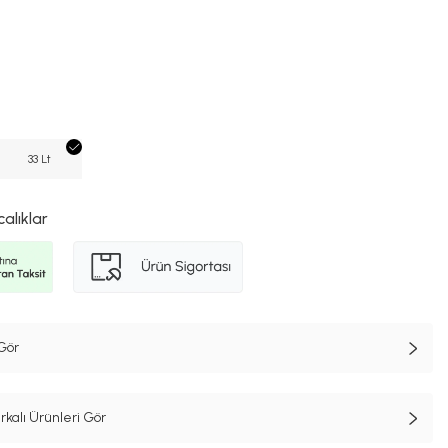
33 Lt
calıklar
Gör
alı Ürünleri Gör