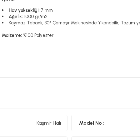
Hav yüksekliği:
7 mm
Ağırlık:
1000 gr/m2
Kaymaz Tabanlı, 30° Çamaşır Makinesinde Yıkanabilir, Tozum yo
Malzeme:
%100 Polyester
Kaşmir Halı
Model No :