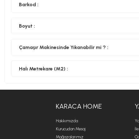
Barkod :
Boyut :
Çamaşır Makinesinde Yıkanabilir mi ? :
Halı Metrekare (M2) :
KARACA HOME
Y
Hakkımızda
Ya
Kurucudan Mesaj
İl
Mağazalarımız
Öd