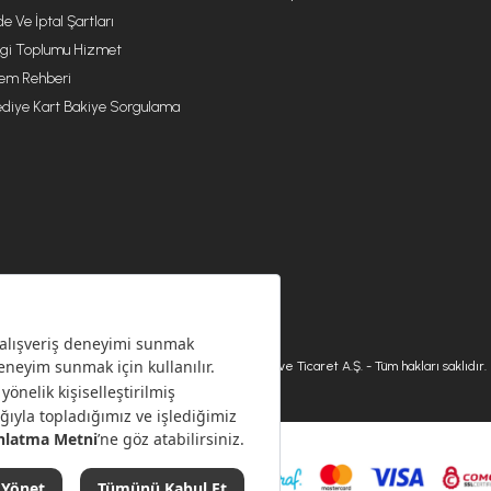
de Ve İptal Şartları
lgi Toplumu Hizmet
lem Rehberi
diye Kart Bakiye Sorgulama
© 2026 Karaca Home Collection Tekstil Sanayi ve Ticaret A.Ş. - Tüm hakları saklıdır.