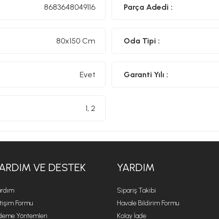
8683648049116
Parça Adedi :
80x150 Cm
Oda Tipi :
Evet
Garanti Yılı :
1, 2
ARDIM VE DESTEK
YARDIM
rdım
Sipariş Takibi
etişim Formu
Havale Bildirim Formu
eme Yöntemleri
Kolay İade