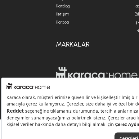
Katalog
İa
İletişim
Bi
Karaca
İş
He
MARKALAR