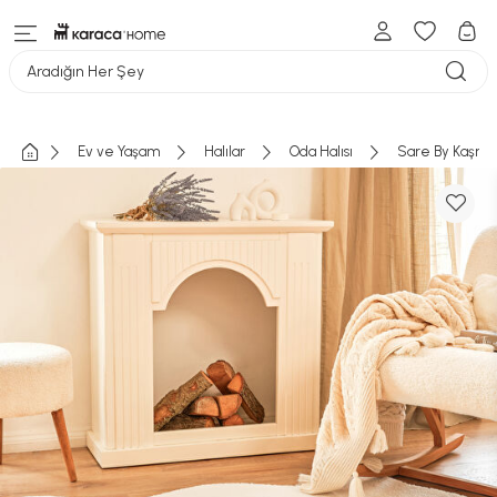
Aradığın Her Şey
Ev ve Yaşam
Halılar
Oda Halısı
Sare By Kaşmir