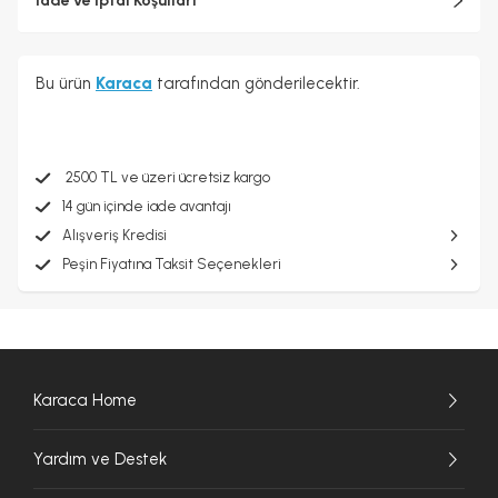
İade ve İptal Koşulları
Bu ürün
Karaca
tarafından gönderilecektir.
2500 TL ve üzeri ücretsiz kargo
14 gün içinde iade avantajı
Alışveriş Kredisi
Peşin Fiyatına Taksit Seçenekleri
Karaca Home
Yardım ve Destek