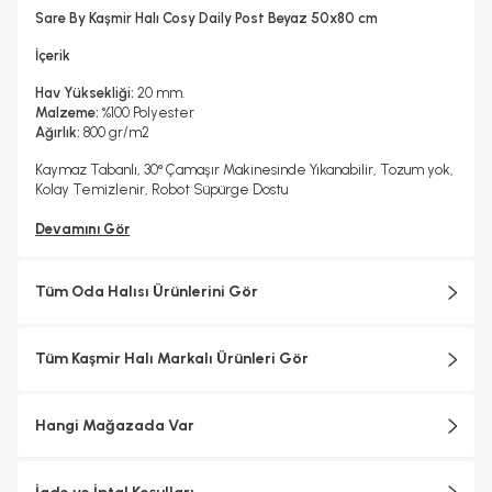
Hayır
Sare By Kaşmir Halı Cosy Daily Post Beyaz 50x80 cm
İçerik
Hav Yüksekliği:
20 mm.
Malzeme:
%100 Polyester
Ağırlık:
800 gr/m2
Kaymaz Tabanlı, 30° Çamaşır Makinesinde Yıkanabilir, Tozum yok,
Kolay Temizlenir, Robot Süpürge Dostu
Devamını Gör
Tüm Oda Halısı Ürünlerini Gör
Tüm Kaşmir Halı Markalı Ürünleri Gör
Hangi Mağazada Var