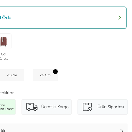
 1 Öde
Gül
Kurusu
75 Cm
65 Cm
calıklar
Gör