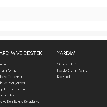
ARDIM VE DESTEK
YARDIM
rdım
Sipariş Takibi
etişim Formu
Havale Bildirim Formu
eme Yöntemleri
Kolay İade
de Ve İptal Şartları
lgi Toplumu Hizmet
lem Rehberi
diye Kart Bakiye Sorgulama