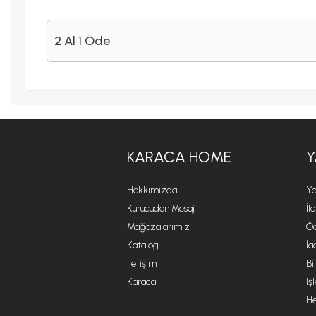
2 Al 1 Öde
KARACA HOME
Y
Hakkımızda
Ya
Kurucudan Mesaj
İl
Mağazalarımız
Öd
Katalog
İa
İletişim
Bi
Karaca
İş
He