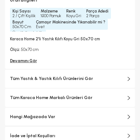
Ürün Bilgileri
Kişi Sayısı
Malzeme
Renk
Parça Adedi
2 / Çift Kişilik
%100 Pamuk
Koyu Gri
2 Parça
Boyut
Çamaşır Makinesinde Yıkanabilir mi ?
50x70 Cm
Evet
Ütü Kullanılabilir
Evet
Karaca Home 2'li Yastık Kılıfı Koyu Gri 50x70 cm
Ölçü:
50x70 cm
Devamını Gör
Tüm Yastık & Yastık Kılıfı Ürünlerini Gör
Tüm Karaca Home Markalı Ürünleri Gör
Hangi Mağazada Var
İade ve İptal Koşulları