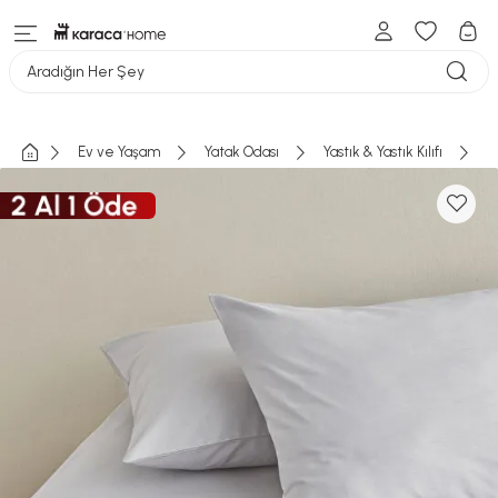
Aradığın Her Şey
Ev ve Yaşam
Yatak Odası
Yastık & Yastık Kılıfı
K