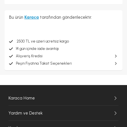
Bu ürün
Karaca
tarafından gönderilecektir.
2500 TL ve üzeri ücretsiz kargo
14 gün içinde iade avantajı
Alışveriş Kredisi
Peşin Fiyatına Taksit Seçenekleri
Karaca Home
Yardım ve Destek