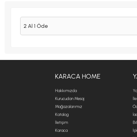
2 Al 1 Öde
KARACA HOME
Y
Hakkımızda
Ya
Kurucudan Mesaj
İl
Mağazalarımız
Öd
Katalog
İa
İletişim
Bi
Karaca
İş