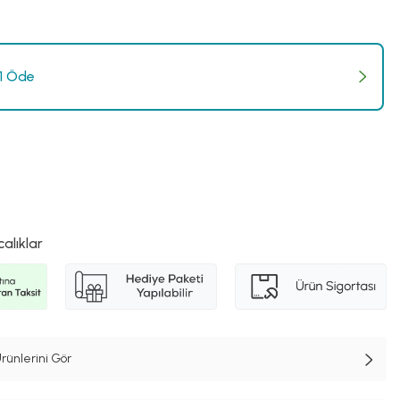
 1 Öde
calıklar
rünlerini Gör