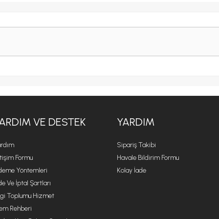
ARDIM VE DESTEK
YARDIM
rdım
Sipariş Takibi
etişim Formu
Havale Bildirim Formu
eme Yöntemleri
Kolay İade
de Ve İptal Şartları
lgi Toplumu Hizmet
lem Rehberi