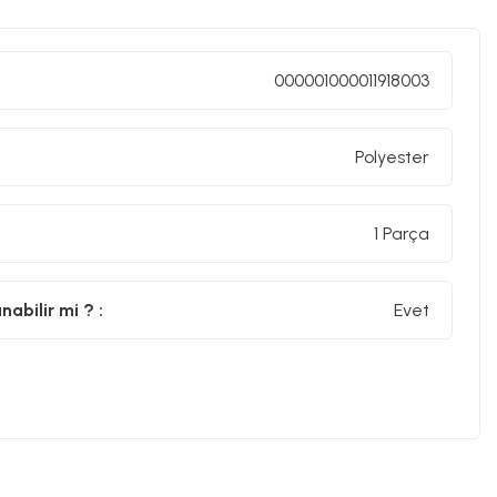
000001000011918003
Polyester
1 Parça
abilir mi ? :
Evet