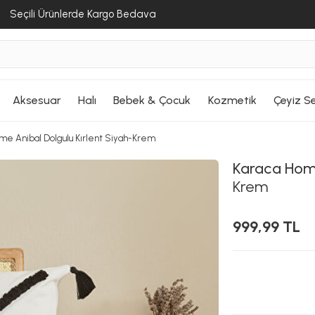
Seçili Ürünlerde Kargo Bedava
Aksesuar
Halı
Bebek & Çocuk
Kozmetik
Çeyiz Se
me Anibal Dolgulu Kırlent Siyah-Krem
Karaca Ho
Krem
999,99 TL