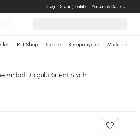
Blog
Sipariş Takibi
Yardım & Destek
tleri
Pet Shop
İndirim
Kampanyalar
Markalar
me
Anibal Dolgulu Kırlent Siyah-