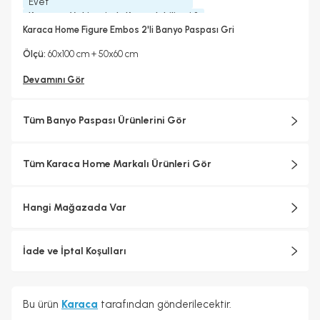
Evet
Kurutma Makinesinde Kurutulabilir mi ?
Evet
Karaca Home Figure Embos 2'li Banyo Paspası Gri
Kuru Temizleme Yapılabilir
Ütü Kullanılabilir
Evet
Hayır
Ölçü:
60x100 cm + 50x60 cm
Taban Detay
Düz
Devamını Gör
Tüm Banyo Paspası Ürünlerini Gör
Tüm Karaca Home Markalı Ürünleri Gör
Hangi Mağazada Var
İade ve İptal Koşulları
Bu ürün
Karaca
tarafından gönderilecektir.