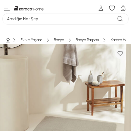
Aradığın Her Şey
Ev ve Yaşam
Banyo
Banyo Paspası
Karaca Home