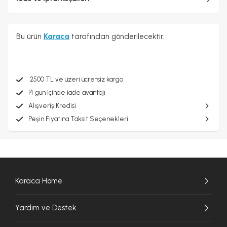
Bu ürün
Karaca
tarafından gönderilecektir.
2500 TL ve üzeri ücretsiz kargo
14 gün içinde iade avantajı
Alışveriş Kredisi
Peşin Fiyatına Taksit Seçenekleri
Karaca Home
Yardım ve Destek