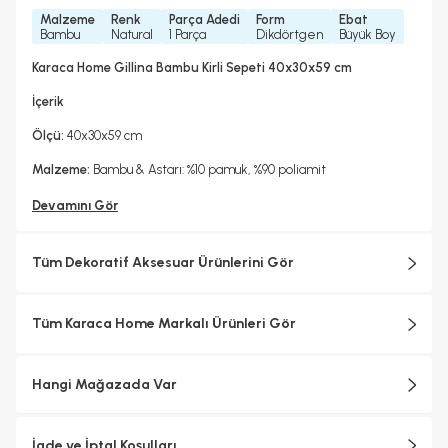
Malzeme
Renk
Parça Adedi
Form
Ebat
Bambu
Natural
1 Parça
Dikdörtgen
Büyük Boy
Karaca Home Gillina Bambu Kirli Sepeti 40x30x59 cm
İçerik
Ölçü:
40x30x59 cm
Malzeme:
Bambu & Astarı: %10 pamuk, %90 poliamit
Devamını Gör
Tüm Dekoratif Aksesuar Ürünlerini Gör
Tüm Karaca Home Markalı Ürünleri Gör
Hangi Mağazada Var
İade ve İptal Koşulları