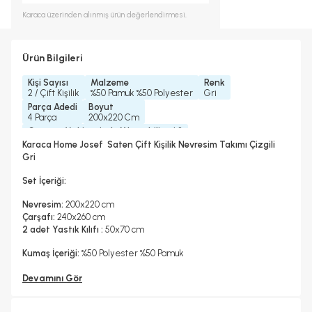
Karaca
üzerinden alınmış ürün değerlendirmesi.
Ürün Bilgileri
Kişi Sayısı
Malzeme
Renk
2 / Çift Kişilik
%50 Pamuk %50 Polyester
Gri
Parça Adedi
Boyut
4 Parça
200x220 Cm
Çamaşır Makinesinde Yıkanabilir mi ?
Evet
Karaca Home Josef Saten Çift Kişilik Nevresim Takımı Çizgili
Kurutma Makinesinde Kurutulabilir mi ?
Gri
Hayır
Kuru Temizleme Yapılabilir
Ütü Kullanılabilir
Çarşaf Tipi
Set İçeriği:
Hayır
Evet
Düz
Nevresim:
200x220 cm
Çarşafı:
240x260 cm
2 adet Yastık Kılıfı :
50x70 cm
Kumaş İçeriği:
%50 Polyester %50 Pamuk
Devamını Gör