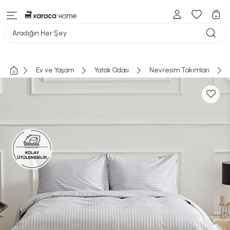
Aradığın Her Şey
Ev ve Yaşam
Yatak Odası
Nevresim Takımları