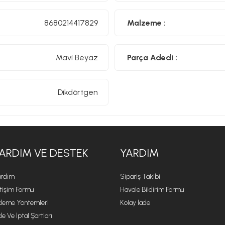
8680214417829
Malzeme :
Mavi Beyaz
Parça Adedi :
Dikdörtgen
ARDIM VE DESTEK
YARDIM
rdım
Sipariş Takibi
etişim Formu
Havale Bildirim Formu
eme Yöntemleri
Kolay İade
de Ve İptal Şartları