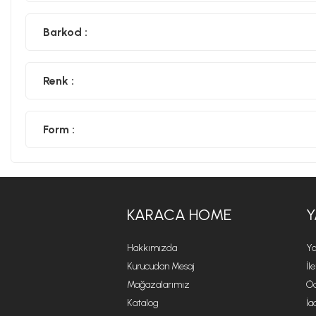
Barkod :
Renk :
Form :
KARACA HOME
Y
Hakkımızda
Ya
Kurucudan Mesaj
İl
Mağazalarımız
Öd
Katalog
İa