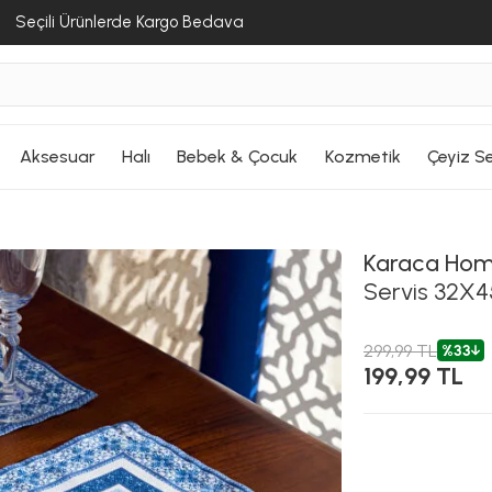
Seçili Ürünlerde Kargo Bedava
Aksesuar
Halı
Bebek & Çocuk
Kozmetik
Çeyiz Se
Karaca Ho
Servis 32X
299,99 TL
%33
199,99 TL