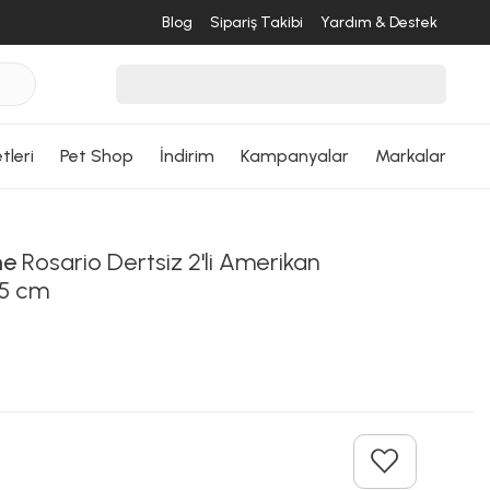
Blog
Sipariş Takibi
Yardım & Destek
tleri
Pet Shop
İndirim
Kampanyalar
Markalar
me
Rosario Dertsiz 2'li Amerikan
45 cm