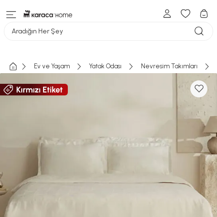
Aradığın Her Şey
Ev ve Yaşam
Yatak Odası
Nevresim Takımları