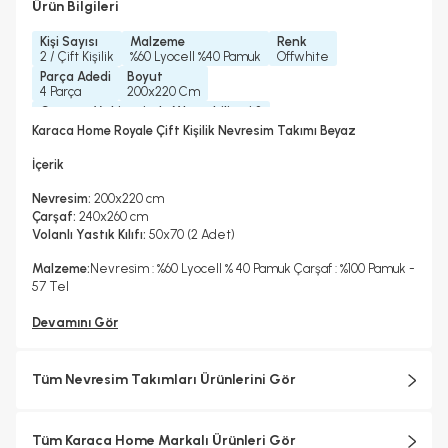
Ürün Bilgileri
Kişi Sayısı
Malzeme
Renk
2 / Çift Kişilik
%60 Lyocell %40 Pamuk
Offwhite
Parça Adedi
Boyut
4 Parça
200x220 Cm
Çamaşır Makinesinde Yıkanabilir mi ?
Evet
Karaca Home Royale Çift Kişilik Nevresim Takımı Beyaz
Kurutma Makinesinde Kurutulabilir mi ?
Hayır
İçerik
Kuru Temizleme Yapılabilir
Ütü Kullanılabilir
Çarşaf Tipi
Hayır
Evet
Düz
Nevresim:
200x220 cm
Çarşaf:
240x260 cm
Volanlı Yastık Kılıfı:
50x70 (2 Adet)
Malzeme:
Nevresim : %60 Lyocell % 40 Pamuk Çarşaf : %100 Pamuk -
57 Tel
Devamını Gör
Tüm Nevresim Takımları Ürünlerini Gör
Tüm Karaca Home Markalı Ürünleri Gör