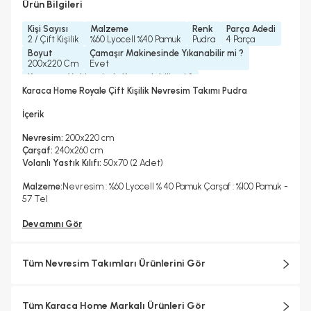
Ürün Bilgileri
Kişi Sayısı
Malzeme
Renk
Parça Adedi
2 / Çift Kişilik
%60 Lyocell %40 Pamuk
Pudra
4 Parça
Boyut
Çamaşır Makinesinde Yıkanabilir mi ?
200x220 Cm
Evet
Kurutma Makinesinde Kurutulabilir mi ?
Hayır
Karaca Home Royale Çift Kişilik Nevresim Takımı Pudra
Kuru Temizleme Yapılabilir
Ütü Kullanılabilir
Çarşaf Tipi
Hayır
Evet
Düz
İçerik
Nevresim:
200x220 cm
Çarşaf:
240x260 cm
Volanlı Yastık Kılıfı:
50x70 (2 Adet)
Malzeme:
Nevresim : %60 Lyocell % 40 Pamuk Çarşaf : %100 Pamuk -
57 Tel
Devamını Gör
Tüm Nevresim Takımları Ürünlerini Gör
Tüm Karaca Home Markalı Ürünleri Gör