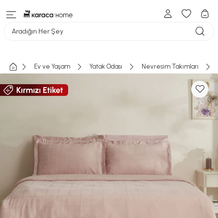
Aradığın Her Şey
Ev ve Yaşam
Yatak Odası
Nevresim Takımları