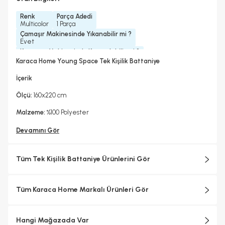
Renk
Parça Adedi
Multicolor
1 Parça
Çamaşır Makinesinde Yıkanabilir mi ?
Evet
Kurutma Makinesinde Kurutulabilir mi ?
Hayır
Karaca Home Young Space Tek Kişilik Battaniye
Kuru Temizleme Yapılabilir
Ütü Kullanılabilir
Evet
Hayır
İçerik
Ölçü:
160x220 cm
Malzeme:
%100 Polyester
Devamını Gör
Tüm Tek Kişilik Battaniye Ürünlerini Gör
Tüm Karaca Home Markalı Ürünleri Gör
Hangi Mağazada Var