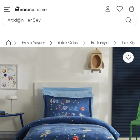
Aradığın Her Şey
Ev ve Yaşam
Yatak Odası
Battaniye
Tek Kişili