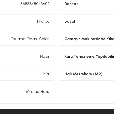
8683648043602
Desen :
1 Parça
Boyut :
Oturma Odası, Salon
Çamaşır Makinesinde Yıkan
Hayır
Kuru Temizleme Yapılabilir
2 Yıl
Halı Metrekare (M2) :
Makine Halısı