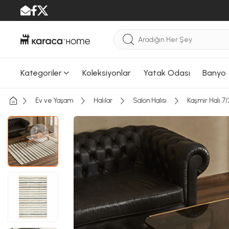
Kategoriler
Koleksiyonlar
Yatak Odası
Banyo
Ev ve Yaşam
Halılar
Salon Halısı
Kaşmir Halı 7