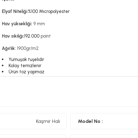
Elyaf Niteliği:
%100 Micropolyester
Hav yüksekliği:
9 mm
Hav sıkılığı:
192.000
point
Ağırlık:
1900gr/m2.
Yumuşak tuşelidir
Kolay temizlenir
Ürün toz yapmaz
Antialerjiktir.
200x290 cm
Ürün Ölçüsü:
Kaşmir Halı
Model No :