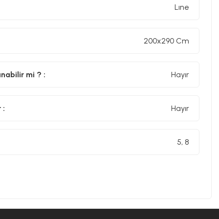
Lıne
200x290 Cm
abilir mi ? :
Hayır
 :
Hayır
5, 8