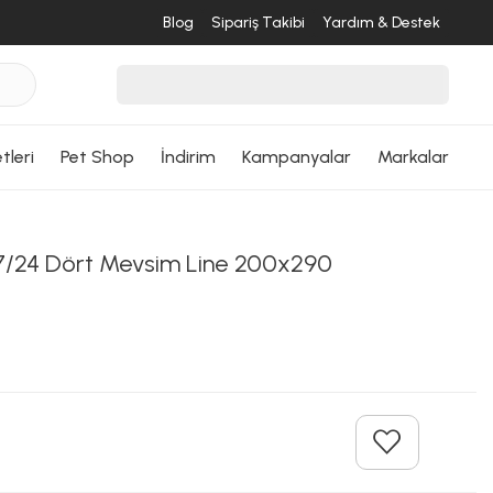
Blog
Sipariş Takibi
Yardım & Destek
tleri
Pet Shop
İndirim
Kampanyalar
Markalar
/24 Dört Mevsim Line 200x290