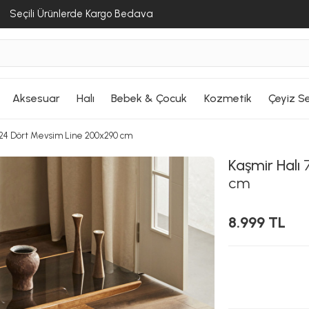
Seçili Ürünlerde Kargo Bedava
Aksesuar
Halı
Bebek & Çocuk
Kozmetik
Çeyiz Se
/24 Dört Mevsim Line 200x290 cm
Kaşmir Halı
7
cm
8.999 TL