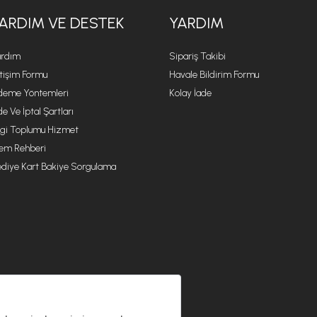
ARDIM VE DESTEK
YARDIM
rdım
Sipariş Takibi
etişim Formu
Havale Bildirim Formu
eme Yöntemleri
Kolay İade
de Ve İptal Şartları
lgi Toplumu Hizmet
lem Rehberi
diye Kart Bakiye Sorgulama