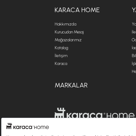
KARACA HOME
Y
Hakkımızda
Ya
Kurucudan Mesaj
İl
Mağazalarımız
Öd
Katalog
İa
İletişim
Bi
Karaca
İş
He
MARKALAR