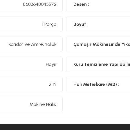
8683648043572
Desen :
1 Parça
Boyut :
Koridor Ve Antre, Yolluk
Çamaşır Makinesinde Yıkan
Hayır
Kuru Temizleme Yapılabilir
2 Yıl
Halı Metrekare (M2) :
Makine Halısı