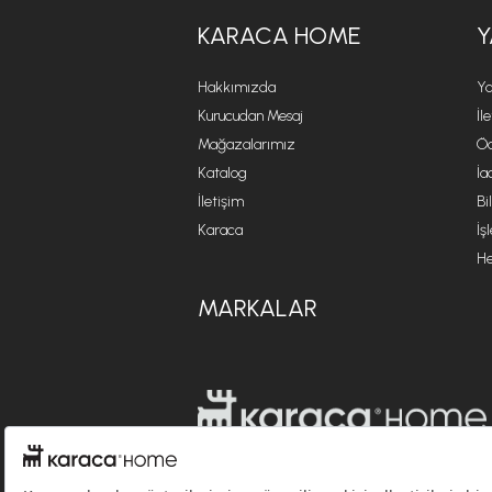
KARACA HOME
Y
Hakkımızda
Ya
Kurucudan Mesaj
İl
Mağazalarımız
Öd
Katalog
İa
İletişim
Bi
Karaca
İş
He
MARKALAR