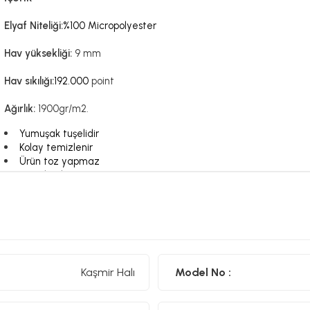
Elyaf Niteliği:
%100 Micropolyester
Hav yüksekliği:
9 mm
Hav sıkılığı:
192.000
point
Ağırlık:
1900gr/m2.
Yumuşak tuşelidir
Kolay temizlenir
Ürün toz yapmaz
Antialerjiktir.
80x300 cm
Ürün Ölçüsü:
Kaşmir Halı
Model No :