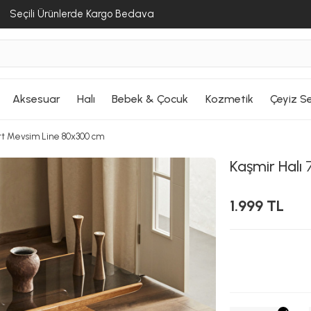
Seçili Ürünlerde Kargo Bedava
Aksesuar
Halı
Bebek & Çocuk
Kozmetik
Çeyiz Se
ört Mevsim Line 80x300 cm
Kaşmir Halı
7
1.999 TL