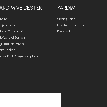
ARDIM VE DESTEK
YARDIM
rdım
Sipariş Takibi
etişim Formu
Havale Bildirim Formu
eme Yöntemleri
Kolay İade
de Ve İptal Şartları
lgi Toplumu Hizmet
lem Rehberi
diye Kart Bakiye Sorgulama