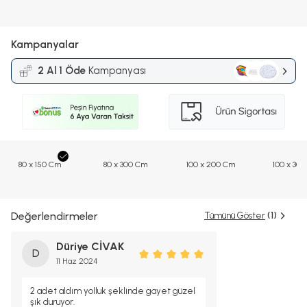
Kampanyalar
2 Al 1 Öde
Kampanyası
80 x 150 Cm
80 x 300 Cm
100 x 200 Cm
100 x 30
Değerlendirmeler
Tümünü Göster
(1)
Düriye CİVAK
D
11 Haz 2024
2 adet aldım yolluk şeklinde gayet güzel
şık duruyor.