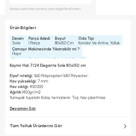
Karaca
üzerinden alınmış ürün değerlendirmesi.
Ürün Bilgileri
Desen
Parça Adedi
Boyut
Oda Tipi
Sole
1 Parça
80x150 Cm
Koridor Ve Antre, Yolluk
Çamaşır Makinesinde Yıkanabilir mi ?
Hayır
Kurutma Makinesinde Kurutulabilir mi ?
Hayır
Kaşmir Halı 7/24 Elegante Sole 80x150 cm
Kuru Temizleme Yapılabilir
Garanti Yılı
Hayır
2 Yıl
Elyaf niteliği:
%60 Polipropilen %40 Polyester,
Halı Metrekare (M2)
Dokuma Tipi
Hav yüksekliği:
7 mm
1, 2
Makine Halısı
Hav sıklığı:
400.000
Ağırlık:
1450gr/m2
Yumuşak tuşelidir.Kolay temizlenir. Toz, hav çıkartmaz.
Devamını Gör
Tüm Yolluk Ürünlerini Gör