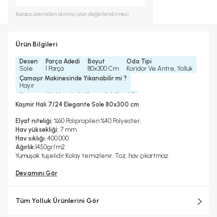
Karaca
üzerinden alınmış ürün değerlendirmesi.
Ürün Bilgileri
Desen
Parça Adedi
Boyut
Oda Tipi
Sole
1 Parça
80x300 Cm
Koridor Ve Antre, Yolluk
Çamaşır Makinesinde Yıkanabilir mi ?
Hayır
Kurutma Makinesinde Kurutulabilir mi ?
Hayır
Kaşmir Halı 7/24 Elegante Sole 80x300 cm
Kuru Temizleme Yapılabilir
Garanti Yılı
Hayır
2 Yıl
Elyaf niteliği:
%60 Polipropilen %40 Polyester,
Halı Metrekare (M2)
Dokuma Tipi
Hav yüksekliği:
7 mm
2, 4
Makine Halısı
Hav sıklığı:
400.000
Ağırlık:
1450gr/m2
Yumuşak tuşelidir.Kolay temizlenir. Toz, hav çıkartmaz.
Devamını Gör
Tüm Yolluk Ürünlerini Gör