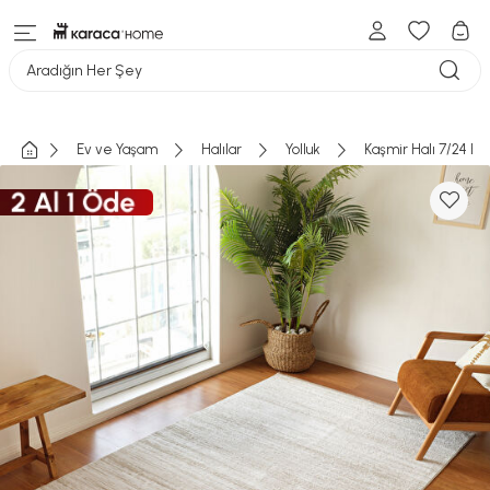
Aradığın Her Şey
Ev ve Yaşam
Halılar
Yolluk
Kaşmir Halı 7/24 E