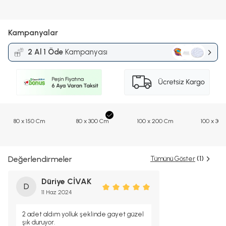
Kampanyalar
2 Al 1 Öde
Kampanyası
80 x 150 Cm
80 x 300 Cm
100 x 200 Cm
100 x 30
Değerlendirmeler
Tümünü Göster
(1)
Düriye CİVAK
D
11 Haz 2024
2 adet aldım yolluk şeklinde gayet güzel
şık duruyor.