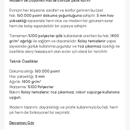
Modern ve Dayanıklı Halı ile Evinize Şıklık Katın!
Evinizin her köşesine zarafet ve konfor getiren bu özel
halı,
160.000 point dokuma yoğunluğuna
sahiptir.
5 mm hav
yüksekliği
sayesinde hem ince ve modern bir görünüm sunar
hem de kolay süpürülebilir bir yüzeye sahiptir.
Tamamen
%100 polyester iplik
kullanılarak üretilen bu halı,
1400
gr/m² ağırlığı
ile sağlam ve dayanıklıdır.
Kolay temizlenir
yapısı
sayesinde günlük kullanıma uygundur ve
toz çıkarmaz
özelliği ile
özellikle alerji hassasiyeti olan evler için ideal bir tercihtir.
Teknik Özellikler
Dokuma sıklığı:
160.000 point
Hav yüksekliği:
5 mm
Ağırlık:
1400 gr/m²
Malzeme:
%100 Polyester
Bakım:
Kolay temizlenir, toz çıkarmaz, robot süpürge kullanıma
uygun.
Modern tasarımı, dayanıklılığı ve pratik kullanımıyla bu halı, hem
şık hem de fonksiyonel bir seçimdir.
Devamını Gör