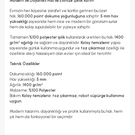
Modern ve Dayanıklı Halı ile Evinize Şıklık Katın!
Evinizin her köşesine zarafet ve konfor getiren bu özel
halı,
160.000 point dokuma yoğunluğuna
sahiptir.
5 mm hav
yüksekliği
sayesinde hem ince ve modern bir görünüm sunar
hem de kolay süpürülebilir bir yüzeye sahiptir.
Tamamen
%100 polyester iplik
kullanılarak üretilen bu halı,
1400
gr/m² ağırlığı
ile sağlam ve dayanıklıdır.
Kolay temizlenir
yapısı
sayesinde günlük kullanıma uygundur ve
toz çıkarmaz
özelliği ile
özellikle alerji hassasiyeti olan evler için ideal bir tercihtir.
Teknik Özellikler
Dokuma sıklığı:
160.000 point
Hav yüksekliği:
5 mm
Ağırlık:
1400 gr/m²
Malzeme:
%100 Polyester
Bakım:
Kolay temizlenir, toz çıkarmaz, robot süpürge kullanıma
uygun.
Modern tasarımı, dayanıklılığı ve pratik kullanımıyla bu halı, hem
şık hem de fonksiyonel bir seçimdir.