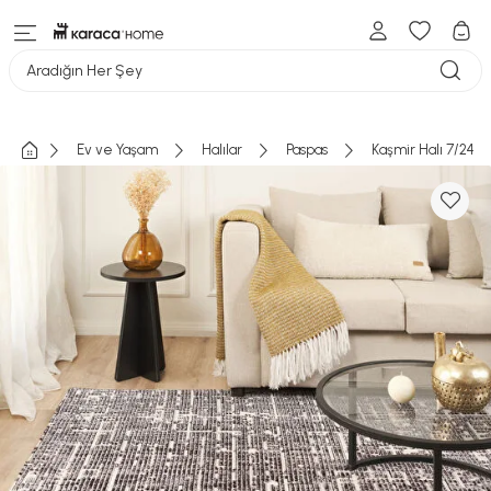
Aradığın Her Şey
Ev ve Yaşam
Halılar
Paspas
Kaşmir Halı 7/24 İ