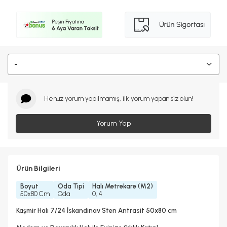
-
Henüz yorum yapılmamış, ilk yorum yapan siz olun!
Yorum Yap
Ürün Bilgileri
Boyut
Oda Tipi
Halı Metrekare (M2)
50x80 Cm
Oda
0, 4
Kaşmir Halı 7/24 İskandinav Sten Antrasit 50x80 cm